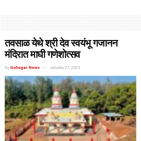
तवसाळ येथे श्री देव स्वयंभू गजानन
मंदिरात माघी गणेशोत्सव
by
Guhagar News
January 27, 2025