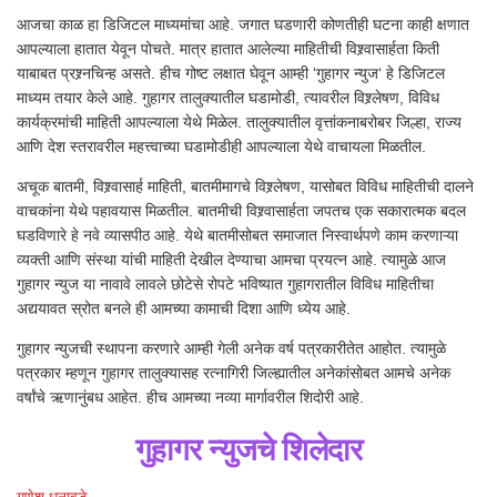
आजचा काळ हा डिजिटल माध्यमांचा आहे. जगात घडणारी कोणतीही घटना काही क्षणात
आपल्याला हातात येवून पोचते. मात्र हातात आलेल्या माहितीची विश्र्वासार्हता किती
याबाबत प्रश्र्नचिन्ह असते. हीच गोष्ट लक्षात घेवून आम्ही ‘गुहागर न्युज‘ हे डिजिटल
माध्यम तयार केले आहे. गुहागर तालुक्यातील घडामोडी, त्यावरील विश्र्लेषण, विविध
कार्यक्रमांची माहिती आपल्याला येथे मिळेल. तालुक्यातील वृत्तांकनाबरोबर जिल्हा, राज्य
आणि देश स्तरावरील महत्त्वाच्या घडामोडीही आपल्याला येथे वाचायला मिळतील.
अचूक बातमी, विश्र्वासार्ह माहिती, बातमीमागचे विश्र्लेषण, यासोबत विविध माहितीची दालने
वाचकांना येथे पहावयास मिळतील. बातमीची विश्र्वासार्हता जपतच एक सकारात्मक बदल
घडविणारे हे नवे व्यासपीठ आहे. येथे बातमीसोबत समाजात निस्वार्थपणे काम करणाऱ्या
व्यक्ती आणि संस्था यांची माहिती देखील देण्याचा आमचा प्रयत्न आहे. त्यामुळे आज
गुहागर न्युज या नावावे लावले छोटेसे रोपटे भविष्यात गुहागरातील विविध माहितीचा
अद्ययावत स्रोत बनले ही आमच्या कामाची दिशा आणि ध्येय आहे.
गुहागर न्युजची स्थापना करणारे आम्ही गेली अनेक वर्ष पत्रकारीतेत आहोत. त्यामुळे
पत्रकार म्हणून गुहागर तालुक्यासह रत्नागिरी जिल्ह्यातील अनेकांसोबत आमचे अनेक
वर्षांचे ऋणानुंबध आहेत. हीच आमच्या नव्या मार्गावरील शिदोरी आहे.
गुहागर न्युजचे शिलेदार
गणेश धनावडे