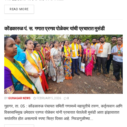
DETAILS
READ MORE
कोंडकारुळ पं. स. गणात प्रणव पोळेकर यांची प्रचारात मुसंडी
BY
GUHAGAR NEWS
FEBRUARY 5, 2026
0
गुहागर, ता. 05 : कोंडकारुळ पंचायत समिती गणामध्ये महायुतीचे तरुण, कर्तृत्ववान आणि
विकासाभिमुख उमेदवार प्रणव पोळेकर यांनी प्रचारात घेतलेली मुसंडी आता झंझावातात
रूपांतरित होत असल्याचे स्पष्ट चित्र दिसत आहे. निवडणुकीच्या...