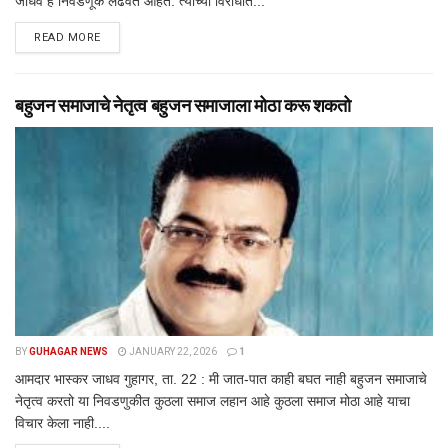
जाधव हे निवडणूक लढवत आहेत. त्यांच्या विरोधात...
DETAILS
READ MORE
बहुजन समाजाचे नेतृत्व बहुजन समाजाला मोठा करू शकतो
BY
GUHAGAR NEWS
JANUARY 22, 2026
1
आमदार भास्कर जाधव गुहागर, ता. 22 : मी जात-पात काही बघत नाही बहुजन समाजाचे
नेतृत्व करतो या निवडणुकीत कुठला समाज लहान आहे कुठला समाज मोठा आहे याचा
विचार केला नाही....