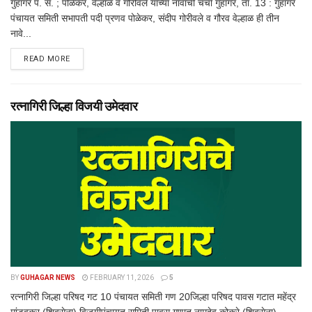
गुहागर पं. स. ; पोळेकर, वेल्हाळ व गोरीवले यांच्या नावाची चर्चा गुहागर, ता. 13 : गुहागर
पंचायत समिती सभापती पदी प्रणव पोळेकर, संदीप गोरीवले व गौरव वेल्हाळ ही तीन
नावे...
DETAILS
READ MORE
रत्नागिरी जिल्हा विजयी उमेदवार
BY
GUHAGAR NEWS
FEBRUARY 11, 2026
5
रत्नागिरी जिल्हा परिषद गट 10 पंचायत समिती गण 20जिल्हा परिषद पावस गटात महेंद्र
मांडवकर (शिवसेना) विजयीपंचायत समिती पावस गणात नामदेव कोकरे (शिवसेना)