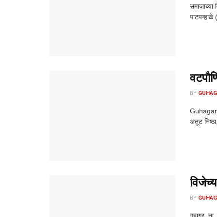
समाजाच्या 
पाटपन्हाळे 
वटपौर्ण
BY
GUHAG
Guhagar ne
अतूट निष्ठा
विजेच्य
BY
GUHAG
गुहागर, ता