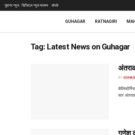
गुहागर न्युज : डिजिटल न्युज माध्यम
संपर्क
GUHAGAR
RATNAGIRI
MA
Tag:
Latest News on Guhagar
अंतराळ
BY
GUHAG
कॅलिफोर्निय
चार अंतराळव
गणेश कद