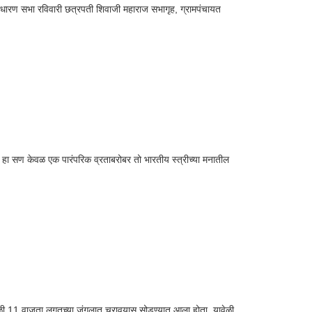
्वसाधारण सभा रविवारी छत्रपती शिवाजी महाराज सभागृह, ग्रामपंचायत
. हा सण केवळ एक पारंपरिक व्रताबरोबर तो भारतीय स्त्रीच्या मनातील
सकाळी 11 वाजता लगतच्या जंगलात चरावयास सोडण्यात आला होता. यावेळी