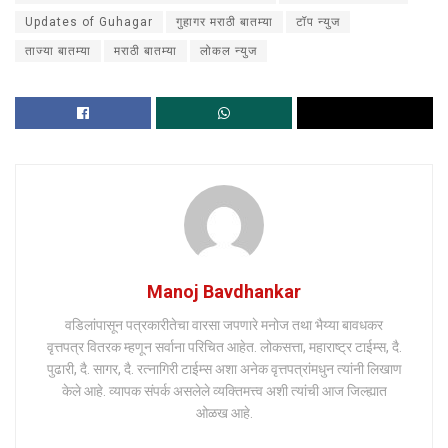
Updates of Guhagar
गुहागर मराठी बातम्या
टॉप न्युज
ताज्या बातम्या
मराठी बातम्या
लोकल न्युज
Manoj Bavdhankar
वडिलांपासून पत्रकारीतेचा वारसा जपणारे मनोज तथा भैय्या बावधकर
वृत्तपत्र वितरक म्हणून सर्वाना परिचित आहेत. लोकसत्ता, महाराष्ट्र टाईम्स, दै.
पुढारी, दै. सागर, दै. रत्नागिरी टाईम्स अशा अनेक वृत्तपत्रांमधुन त्यांनी लिखाण
केले आहे. व्यापक संपर्क असलेले व्यक्तिमत्त्व अशी त्यांची आज जिल्ह्यात
ओळख आहे.