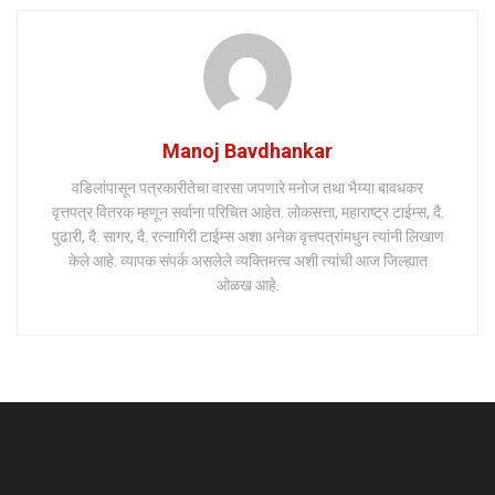
Manoj Bavdhankar
वडिलांपासून पत्रकारीतेचा वारसा जपणारे मनोज तथा भैय्या बावधकर
वृत्तपत्र वितरक म्हणून सर्वाना परिचित आहेत. लोकसत्ता, महाराष्ट्र टाईम्स, दै.
पुढारी, दै. सागर, दै. रत्नागिरी टाईम्स अशा अनेक वृत्तपत्रांमधुन त्यांनी लिखाण
केले आहे. व्यापक संपर्क असलेले व्यक्तिमत्त्व अशी त्यांची आज जिल्ह्यात
ओळख आहे.