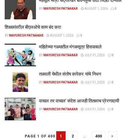
महसूल मंत्री चंद्रशेखर बावनकुळे उद्या जिल्हा दौऱ्यावर
BY
MAYURESH PATNAKAR
AUGUST 1, 2026
0
शिक्षकांवरील बीएलओचे काम बंद करा
BY
MAYURESH PATNAKAR
AUGUST 1, 2026
0
महिलेच्या गळ्यातील मंगळसूत्र हिसकावले
BY
MAYURESH PATNAKAR
JULY 31, 2026
0
तळवली येथील संतोष कारेकर यांचे निधन
BY
MAYURESH PATNAKAR
JULY 31, 2026
0
वाचाल तर वाचाल’ संदेश आजही तितकाच प्रेरणादायी
BY
MAYURESH PATNAKAR
JULY 31, 2026
0
1
2
…
400
PAGE 1 OF 400