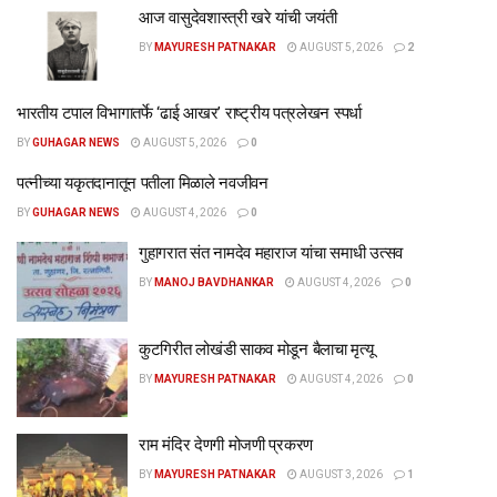
आज वासुदेवशास्त्री खरे यांची जयंती
BY
MAYURESH PATNAKAR
AUGUST 5, 2026
2
भारतीय टपाल विभागातर्फे ‘ढाई आखर’ राष्ट्रीय पत्रलेखन स्पर्धा
BY
GUHAGAR NEWS
AUGUST 5, 2026
0
पत्नीच्या यकृतदानातून पतीला मिळाले नवजीवन
BY
GUHAGAR NEWS
AUGUST 4, 2026
0
गुहागरात संत नामदेव महाराज यांचा समाधी उत्सव
BY
MANOJ BAVDHANKAR
AUGUST 4, 2026
0
कुटगिरीत लोखंडी साकव मोडून बैलाचा मृत्यू
BY
MAYURESH PATNAKAR
AUGUST 4, 2026
0
राम मंदिर देणगी मोजणी प्रकरण
BY
MAYURESH PATNAKAR
AUGUST 3, 2026
1