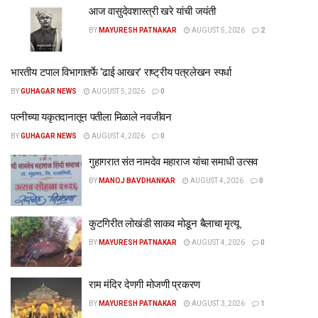
आज वासुदेवशास्त्री खरे यांची जयंती
BY
MAYURESH PATNAKAR
AUGUST 5, 2026
2
भारतीय टपाल विभागातर्फे ‘ढाई आखर’ राष्ट्रीय पत्रलेखन स्पर्धा
BY
GUHAGAR NEWS
AUGUST 5, 2026
0
पत्नीच्या यकृतदानातून पतीला मिळाले नवजीवन
BY
GUHAGAR NEWS
AUGUST 4, 2026
0
गुहागरात संत नामदेव महाराज यांचा समाधी उत्सव
BY
MANOJ BAVDHANKAR
AUGUST 4, 2026
0
कुटगिरीत लोखंडी साकव मोडून बैलाचा मृत्यू
BY
MAYURESH PATNAKAR
AUGUST 4, 2026
0
राम मंदिर देणगी मोजणी प्रकरण
BY
MAYURESH PATNAKAR
AUGUST 3, 2026
1