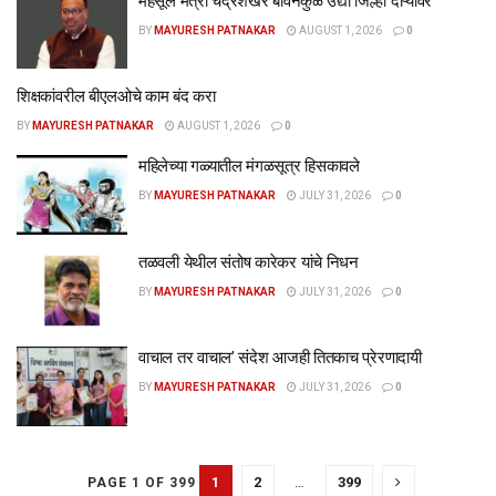
महसूल मंत्री चंद्रशेखर बावनकुळे उद्या जिल्हा दौऱ्यावर
BY
MAYURESH PATNAKAR
AUGUST 1, 2026
0
शिक्षकांवरील बीएलओचे काम बंद करा
BY
MAYURESH PATNAKAR
AUGUST 1, 2026
0
महिलेच्या गळ्यातील मंगळसूत्र हिसकावले
BY
MAYURESH PATNAKAR
JULY 31, 2026
0
तळवली येथील संतोष कारेकर यांचे निधन
BY
MAYURESH PATNAKAR
JULY 31, 2026
0
वाचाल तर वाचाल’ संदेश आजही तितकाच प्रेरणादायी
BY
MAYURESH PATNAKAR
JULY 31, 2026
0
1
2
…
399
PAGE 1 OF 399