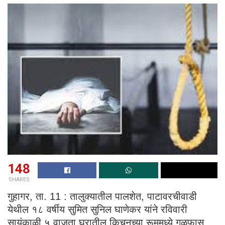
148
SHARES
गुहागर, ता. 11 : तालुक्यातील पालशेत, पाटावरचीवाडी
येथील १८ वर्षीय सुमित सुनिल घाणेकर यांने रविवारी
सायंकाळी ५ वाजता घरातील किचनच्या रूममध्ये गळफास