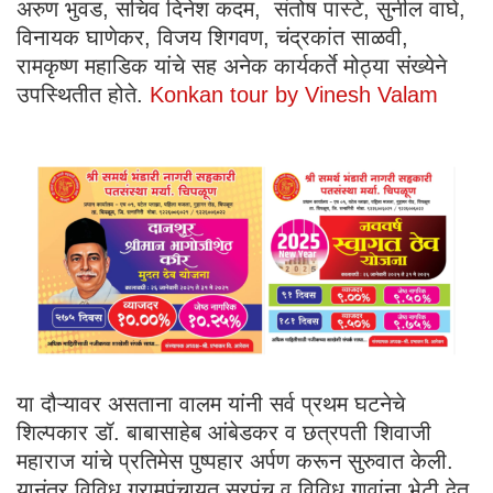
अरुण भुवड, सचिव दिनेश कदम, संतोष पास्टे, सुनील वाघे,
विनायक घाणेकर, विजय शिगवण, चंद्रकांत साळवी,
रामकृष्ण महाडिक यांचे सह अनेक कार्यकर्ते मोठ्या संख्येने
उपस्थितीत होते.
Konkan tour by Vinesh Valam
या दौऱ्यावर असताना वालम यांनी सर्व प्रथम घटनेचे
शिल्पकार डॉ. बाबासाहेब आंबेडकर व छत्रपती शिवाजी
महाराज यांचे प्रतिमेस पुष्पहार अर्पण करून सुरुवात केली.
यानंतर विविध ग्रामपंचायत सरपंच व विविध गावांना भेटी देत