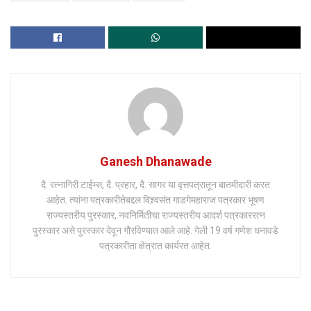
Ganesh Dhanawade
दै. रत्नागिरी टाईम्स, दै. प्रहार, दै. सागर या वृत्तपत्रातून बातमीदारी करत
आहेत. त्यांना पत्रकारीतेबद्दल विश्र्वसंत गाडगेमहाराज पत्रकार भूषण
राज्यस्तरीय पुरस्कार, नवनिर्मितीचा राज्यस्तरीय आदर्श पत्रकाररत्न
पुरस्कार असे पुरस्कार देवून गौरविण्यात आले आहे. गेली 19 वर्ष गणेश धनावडे
पत्रकारीता क्षेत्रात कार्यरत आहेत.