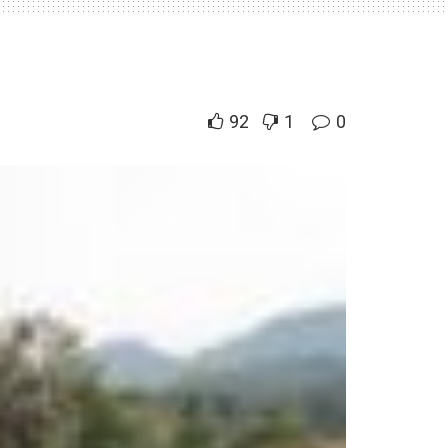
92
1
0