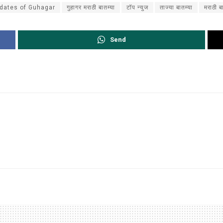
dates of Guhagar
गुहागर मराठी बातम्या
टॉप न्युज
ताज्या बातम्या
मराठी ब
Send