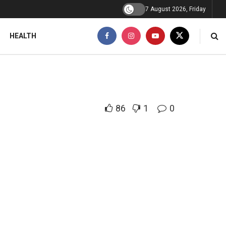
7 August 2026, Friday
HEALTH
86
1
0