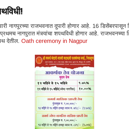
पथविधी!
रविवारी नागपूरच्या राजभवनात दुपारी होणार आहे. 16 डिसेंबरपास
मच नागपुरात मंत्र्यांचा शपथविधी होणार आहे. राजभवनच्या हिर
 शपथ देतील.
Oath ceremony in Nagpur