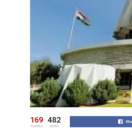
169
482
Sha
SHARES
VIEWS