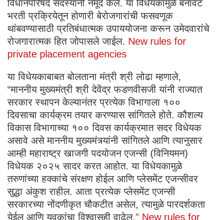
विधानपरिषद सदस्यांनी नमूद केले. या विधेयकामुळे बनावट
भरती प्रक्रियेतून होणारी बेरोजगारांची फसवणूक
थांबवण्यासाठी प्रतिबंधात्मक उपाययोजना करून उमेदवारांचे
रोजगारात्मक हित जोपासले जाईल.
New rules for
private placement agencies
या विधेयकाबाबत बोलताना मंत्री श्री लोढा म्हणाले,
“माननीय मुख्यमंत्री श्री देवेंद्र फडणवीसजी यांनी राज्यात
सरकार स्थापन केल्यानंतर प्रत्येक विभागाला १००
दिवसाचा कार्यक्रम तयार करण्यास सांगितले होते. कौशल्य
विकास विभागाच्या १०० दिवस कार्यक्रमात सदर विधेयक
असावे असे माननीय मुख्यमंत्र्यांनी सांगितले आणि त्यानुसार
आम्ही महाराष्ट्र खाजगी पदयोजन एजन्सी (विनियमन)
विधेयक २०२५ सादर करत आहोत. या विधेयकामुळे
तरुणांच्या हक्कांचे संरक्षण होईल आणि प्लेसमेंट एजन्सीवर
सुद्धा अंकुश राहील. आता प्रत्येक प्लेसमेंट एजन्सी
सरकारच्या नोंदणीकृत चौकटीत असेल, त्यामुळे पारदर्शकता
येईल आणि युवकांचा विश्वासही वाढेल
.” New rules for