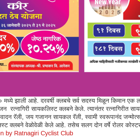
० मध्ये झाली आहे. दरवर्षी क्लबचे सर्व सदस्य मिळून किमान ए
ोजन रत्नागिरी सायकलिस्ट क्लबने केले. त्यानंतर रत्नागिरीत सा
वादन रॅली, जय गजानन सायकल रॅली, स्वामी स्वरूपानंद जन्मोत्
ट क्लबने वेळोवेळी केले आहे. तसेच सलग दोन वर्षे रोलर कोस्टर
n by Ratnagiri Cyclist Club