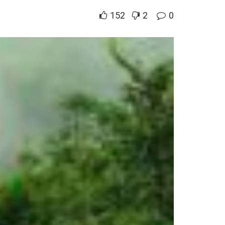
152
2
0