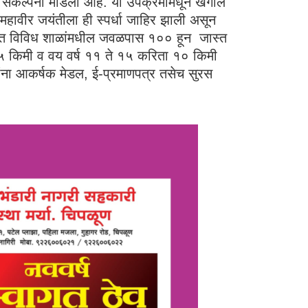
ी संकल्पना मांडली आहे. या उपक्रमामधून खगोल
. महावीर जयंतीला ही स्पर्धा जाहिर झाली असून
्यंत विविध शाळांमधील जवळपास १०० हून जास्त
ाठी ५ किमी व वय वर्ष ११ ते १५ करिता १० किमी
कांना आकर्षक मेडल, ई-प्रमाणपत्र तसेच सुरस