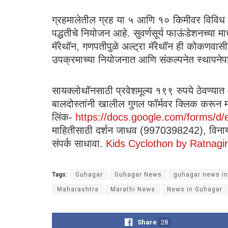
ग्रहमालेतील ग्रह या ५ आणि १० किमीवर विविध
पद्धतीचे नियोजन आहे. सुवर्णसूर्य फाऊंडेशनच्या म
मॅरेथॉन, गणपतीपुळे अल्ट्रा मॅरेथॉन ही कोकणवासीया
उपक्रमाच्या नियोजनात आणि संकल्पनेत स्थापनेपास
सायक्लोथॉनसाठी प्रवेशमूल्य १९९ रुपये ठेवण्यात
बालदोस्तांनी खालील गुगल फॉर्मवर क्लिक करून म
लिंक-
https://docs.google.com/forms
माहितीसाठी दर्शन जाधव (9970398242), विन
संपर्क साधावा.
Kids Cyclothon by Ratnagiri
Tags:
Guhagar
Guhagar News
guhagar news in
Maharashtra
Marathi News
News in Guhagar
Share
28