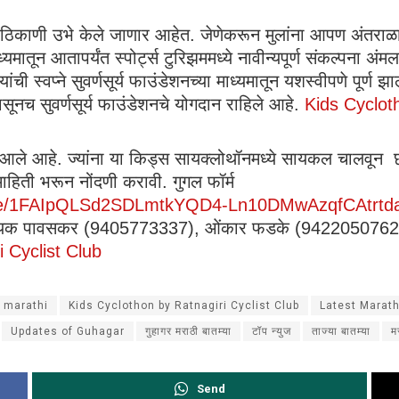
 ठिकाणी उभे केले जाणार आहेत. जेणेकरून मुलांना आपण अंतर
ाध्यमातून आतापर्यंत स्पोर्ट्स टुरिझममध्ये नावीन्यपूर्ण संकल्पन
ंची स्वप्ने सुवर्णसूर्य फाउंडेशनच्या माध्यमातून यशस्वीपणे पूर्ण
ूनच सुवर्णसूर्य फाउंडेशनचे योगदान राहिले आहे.
Kids Cyclot
 आले आहे. ज्यांना या किड्स सायक्लोथॉनमध्ये सायकल चालवून छो
ाहिती भरून नोंदणी करावी. गुगल फॉर्म
/d/e/1FAIpQLSd2SDLmtkYQD4-Ln10DMwAzqfCAtrtd
ायक पावसकर (9405773337), ओंकार फडके (9422050762), 
 Cyclist Club
 marathi
Kids Cyclothon by Ratnagiri Cyclist Club
Latest Marat
Updates of Guhagar
गुहागर मराठी बातम्या
टॉप न्युज
ताज्या बातम्या
म
Send