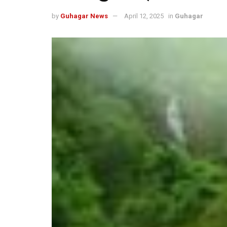
by
Guhagar News
April 12, 2025
in
Guhagar