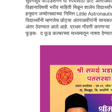
सुवर्णसूर्य फाउंडेशनने या स्पर्धेसाठी छोटे 
विज्ञानाविषयी भरीव माहिती मिळून शालेय विद्यार्
हनुमान जन्मोत्सवाच्या निमित्त Little Astro
विद्यार्थ्यांनी म्हणजेच छोट्या अंतराळवीरांनी स
अंतर ठेवण्यात आले आहे. प्रथम नोंदणी करणाऱ्या 
फूड्स- द फूड कल्चरच्या माध्यमातून नाश्ता देण्य