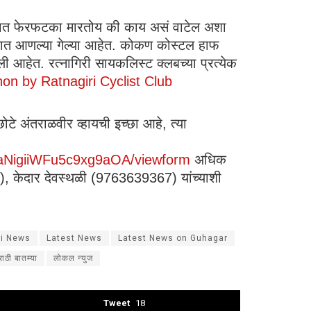
ाळात फेरफटका मारतोय की काय असं वाटेल अशा
ा अंमलात आणल्या गेल्या आहेत. कोकण कोस्टल हाफ
 झाली आहेत. रत्नागिरी सायकलिस्ट क्लबच्या प्रत्येक
hon by Ratnagiri Cyclist Club
टे अंतराळवीर व्हायची इच्छा आहे, त्या
aNigiiWFu5c9xg9aOA/viewform
अधिक
केदार देवस्थळी (9763639367) यांच्याशी
hi News
Latest News
Latest News on Guhagar
राठी बातम्या
लोकल न्युज
Tweet
18