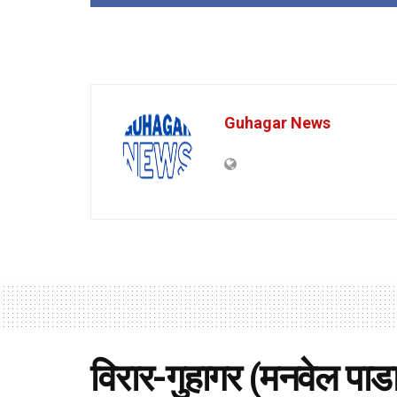
Guhagar News
विरार-गुहागर (मनवेल पाडा