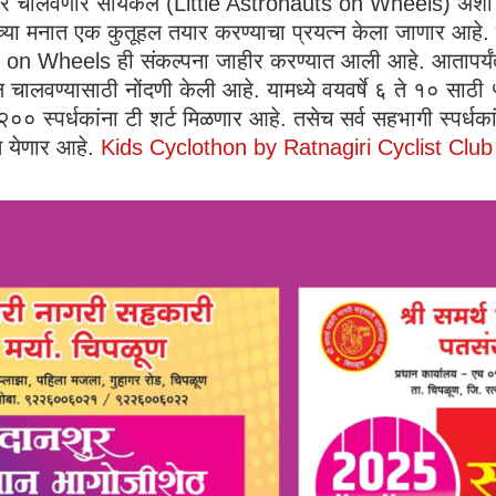
अंतराळवीर चालवणार सायकल (Little Astronauts on Wheels) अश
थ्यांच्या मनात एक कुतूहल तयार करण्याचा प्रयत्न केला जाणार आहे
nauts on Wheels ही संकल्पना जाहीर करण्यात आली आहे. आतापर
ायकल चालवण्यासाठी नोंदणी केली आहे. यामध्ये वयवर्षे ६ ते १० स
२०० स्पर्धकांना टी शर्ट मिळणार आहे. तसेच सर्व सहभागी स्पर्ध
ात येणार आहे.
Kids Cyclothon by Ratnagiri Cyclist Club