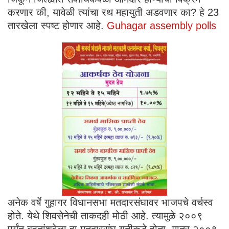
करणार की, यावेळी त्यांचा रथ महायुती अडवणार का? हे 23
तारखेला स्पष्ट होणार आहे.
Guhagar assembly polls
अनेक वर्षे गुहागर विधानसभा मतदारसंघावर भाजपचे वर्चस्व
होते. येथे शिवसेनेची ताकदही मोठी आहे. त्यामुळे २००९
पर्यंत बहुतांशवेळा हा मतदारसंघ युतीकडे होता. मात्र २००९