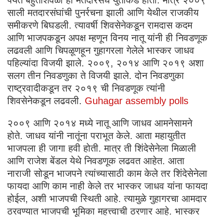
साली मतदारसंघांची पुनर्रचना झाली आणि येथील राजकीय
समीकरणे बिघडली. त्यावर्षी शिवसेनेकडून रामदास कदम
आणि भाजपकडून अपक्ष म्हणून विनय नातू यांनी ही निवडणूक
लढवली आणि चिपळूणहून गुहागरला गेलेले भास्कर जाधव
पहिल्यांदा विजयी झाले. २००९, २०१४ आणि २०१९ अशा
सलग तीन निवडणुका ते विजयी झाले. दोन निवडणुका
राष्ट्रवादीकडून तर २०१९ ची निवडणूक त्यांनी
शिवसेनेकडून लढवली.
Guhagar assembly polls
२००९ आणि २०१४ मध्ये नातू आणि जाधव आमनेसामने
होते. जाधव यांनी नातूंना पराभूत केले. आता महायुतीत
भाजपला ही जागा हवी होती. मात्र ती शिंदेसेनेला मिळाली
आणि राजेश बेंडल येथे निवडणूक लढवत आहेत. आता
नाराजी सोडून भाजपने त्यांच्यासाठी काम केले तर शिंदेसेनेला
फायदा आणि काम नाही केले तर भास्कर जाधव यांना फायदा
होईल, अशी भाजपची स्थिती आहे. त्यामुळे गुहागरचा आमदार
ठरवण्यात भाजपची भूमिका महत्त्वाची ठरणार आहे. भास्कर