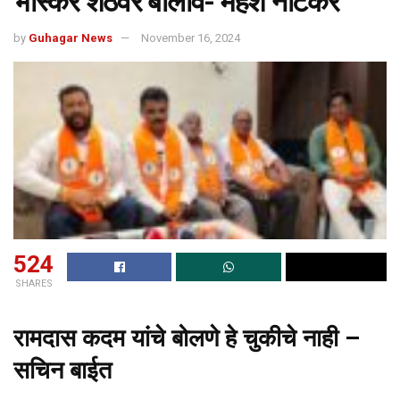
भास्कर शेठवर बोलावे- महेश नाटेकर
by
Guhagar News
November 16, 2024
524
SHARES
रामदास कदम यांचे बोलणे हे चुकीचे नाही –
सचिन बाईत