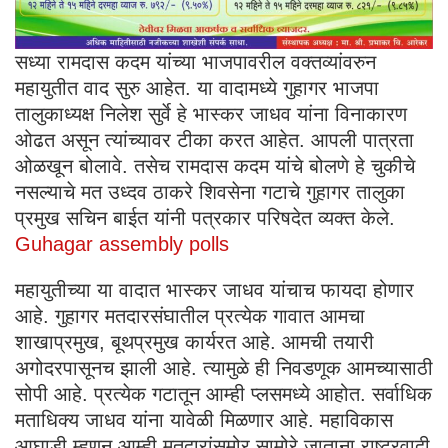
सध्या रामदास कदम यांच्या भाजपावरील वक्तव्यांवरुन
महायुतीत वाद सुरु आहेत. या वादामध्ये गुहागर भाजपा
तालुकाध्यक्ष निलेश सुर्वे हे भास्कर जाधव यांना विनाकारण
ओढत असून त्यांच्यावर टीका करत आहेत. आपली पात्रता
ओळखून बोलावे. तसेच रामदास कदम यांचे बोलणे हे चुकीचे
नसल्याचे मत उध्दव ठाकरे शिवसेना गटाचे गुहागर तालुका‌
प्रमुख सचिन बाईत यांनी पत्रकार परिषदेत व्यक्त केले.
Guhagar assembly polls
महायुतीच्या या वादात भास्कर जाधव यांचाच फायदा होणार
आहे. गुहागर मतदारसंघातील प्रत्येक गावात आमचा
शाखाप्रमुख, बूथप्रमुख कार्यरत आहे. आमची तयारी
अगोदरपासूनच झाली आहे. त्यामुळे ही निवडणूक आमच्यासाठी
सोपी आहे. प्रत्येक गटातून आम्ही प्लसमध्ये आहोत. सर्वाधिक
मताधिक्य जाधव यांना यावेळी मिळणार आहे. महाविकास
आघाडी म्हणून आम्ही मतदारांसमोर सामोरे जाताना राष्ट्रवादी