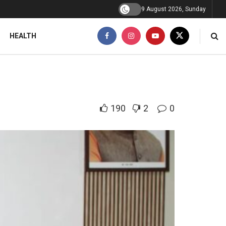
9 August 2026, Sunday
HEALTH
190
2
0