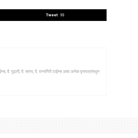
Tweet
93
 दै. पुढारी, दै. सागर, दै. रत्नागिरी टाईम्स अशा अनेक वृत्तपत्रांमधुन