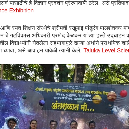
मिळावं यासाठीचे हे विज्ञान प्रदर्शन प्रेरणादायी ठरेल, असे प्र
nce Exhibition
े आणि रयत शिक्षण संस्थेचे श्रीमती रखुमाई पांडुरंग पालशेतकर मा
दर्शनाचे गटविकास अधिकारी प्रमोद केळकर यांच्या हस्ते उद्घाटन कर
विद्यार्थ्यांनी घेतलेला सहभागामुळे खऱ्या अर्थाने प्राथमिक शाळे
ग घ्यावा, असे आवाहन यावेळी त्यांनी केले.
Taluka Level Scie