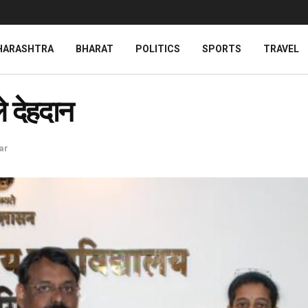
HARASHTRA
BHARAT
POLITICS
SPORTS
TRAVEL
े देहदान
ar