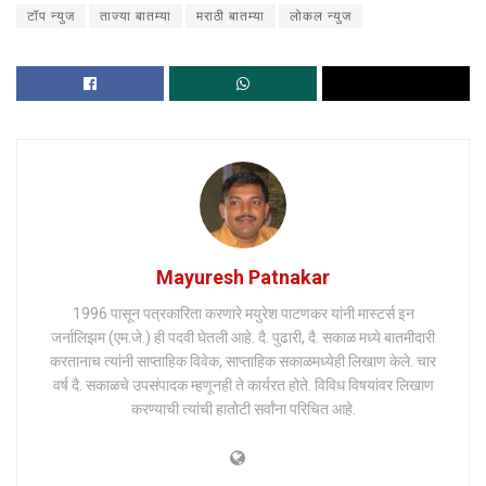
टॉप न्युज
ताज्या बातम्या
मराठी बातम्या
लोकल न्युज
Mayuresh Patnakar
1996 पासून पत्रकारिता करणारे मयुरेश पाटणकर यांनी मास्टर्स इन
जर्नालिझम (एम.जे.) ही पदवी घेतली आहे. दै. पुढारी, दै. सकाळ मध्ये बातमीदारी
करतानाच त्यांनी साप्ताहिक विवेक, साप्ताहिक सकाळमध्येही लिखाण केले. चार
वर्ष दै. सकाळचे उपसंपादक म्हणूनही ते कार्यरत होते. विविध विषयांवर लिखाण
करण्याची त्यांची हातोटी सर्वांना परिचित आहे.