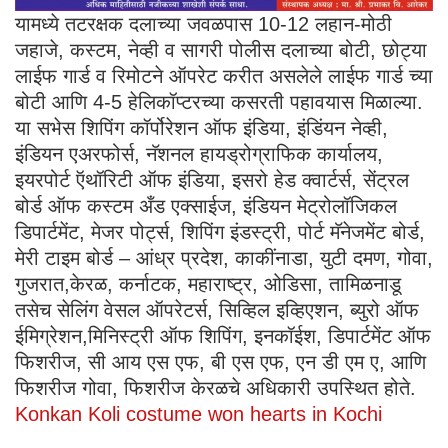
यामध्ये तटरक्षक दलाच्या जवळपास 10-12 लहान-मोठी
जहाजे, कस्टम, नेव्ही व सागरी पोलीस दलाच्या बोटी, छोट्या
लाईफ गार्ड व रिमोटने ऑपरेट करीत असलेले लाईफ गार्ड च्या
बोटी आणि 4-5 हेलिकॉप्टरच्या कसरती पहावयास मिळाल्या.
या सभेस शिपिंग कॉर्पोरेशन ऑफ इंडिया, इंडिंयन नेव्ही,
इंडियन एअरफोर्स, नॅशनल हायड्रोग्राफिक कार्यालय,
इयरपोर्ट ऍथॉरिटी ऑफ इंडिया, इसरो हेड क्वार्टर्स, सेंट्रल
बोर्ड ऑफ कस्टम अँड एक्साईज, इंडियन मेट्रोलॉजिकल
डिपार्टमेंट, मेजर पोर्ट्स, शिपिंग इंडस्ट्री, पोर्ट मॅनेजमेंट बोर्ड,
मेरी टाइम बोर्ड – आंध्र प्रदेश, काकींनाडा, युटी दमण, गोवा,
गुजरात,केरळ, कर्नाटक, महाराष्ट्र, ओडिसा, तामिळनाडू
तसेच सेलिंग वेसल ऑपरेटर्स, सिव्हिल इव्हिएशन, ब्युरो ऑफ
ईमिग्रेशन,मिनिस्ट्री ऑफ शिपिंग, इनकॉईश, डिपार्टमेंट ऑफ
फिशरीज, सी आय एस एफ, बी एस एफ, एन डी एम ए, आणि
फिशरीज गोवा, फिशरीज केरळचे अधिकारी उपस्थित होते.
Konkan Koli costume won hearts in Kochi