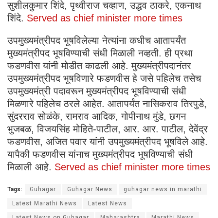
सुशीलकुमार शिंदे, पृथ्वीराज चव्हाण, उद्धव ठाकरे, एकनाथ
शिंदे.
Served as chief minister more times
उपमुख्यमंत्रीपद भूषविलेल्या नेत्यांना कधीच आतापर्यंत
मुख्यमंत्रीपद भूषविण्याची संधी मिळाली नव्हती. ही प्रथा
फडणवीस यांनी मोडीत काढली आहे. मुख्यमंत्रीपदानंतर
उपमुख्यमंत्रीपद भूषविणारे फडणवीस हे जसे पहिलेच तसेच
उपमुख्यमंत्री पदावरून मुख्यमंत्रीपद भूषविण्याची संधी
मिळणारे पहिलेच ठरले आहेत. आतापर्यंत नासिकराव तिरपुडे,
सुंदरराव सोळंके, रामराव आदिक, गोपीनाथ मुंडे, छगन
भुजबळ, विजयसिंह मोहिते-पाटील, आर. आर. पाटील, देवेंद्र
फडणवीस, अजित पवार यांनी उपमुख्यमंत्रीपद भूषविले आहे.
यापैकी फडणवीस यांनाच मुख्यमंत्रीपद भूषविण्याची संधी
मिळाली आहे.
Served as chief minister more times
Tags:
Guhagar
Guhagar News
guhagar news in marathi
Latest Marathi News
Latest News
Latest News on Guhagar
Maharashtra
Marathi News