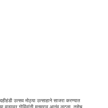
दहीहंडी उत्सव मोठ्या उत्साहाने साजरा करण्यात
ा वाद्यावर गोविंदांनी मनमुराद आनंद लुटला. तसेच