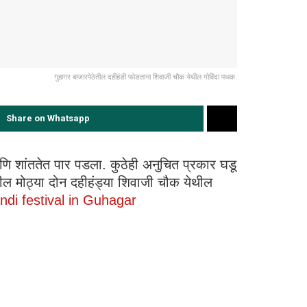
गुहागर बाजारपेठेतील दहीहंडी फोडताना शिवाजी चौक येथील गोविंदा पथक.
Share on Whatsapp
 आणि शांततेत पार पडला. कुठेही अनुचित प्रकार घडू
तील मोठ्या दोन दहीहंड्या शिवाजी चौक येथील
ndi festival in Guhagar