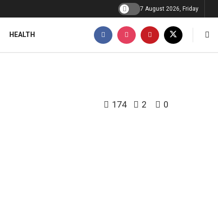
7 August 2026, Friday
HEALTH
174
2
0