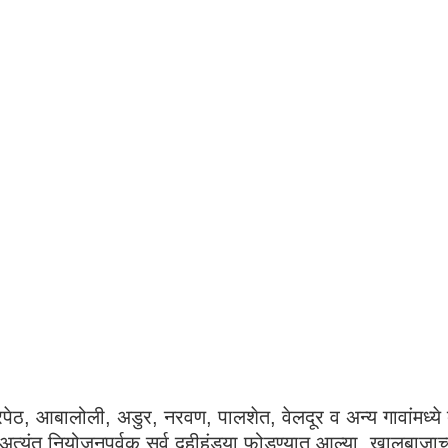
रपेठ, आबालोली, अडुर, नरवण, पालशेत, वेलदूर व अन्य गावांमध्ये 
यंत नियोजनपूर्वक सर्व दहीहंड्या फोडण्यात आल्या. खालूबाजाच्य