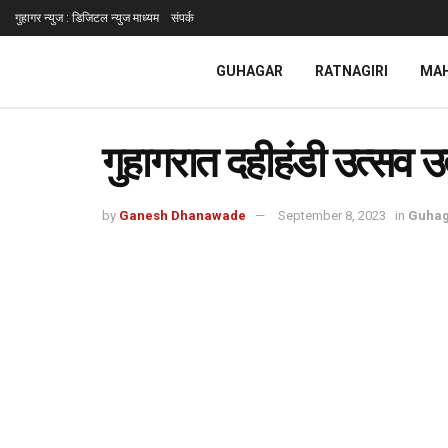
गुहागर न्युज : डिजिटल न्युज माध्यम
संपर्क
GUHAGAR
RATNAGIRI
MA
गुहागरात दहीहंडी उत्सव 
by
Ganesh Dhanawade
September 8, 2023
in
Guhag