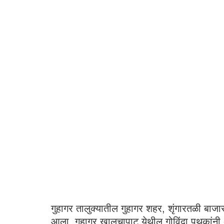
गुहागर तालुक्यातील गुहागर शहर, शृंगारतळी बाजा
आला. गुहागर खालचापाट येथील गोविंदा पथकांनी अत्