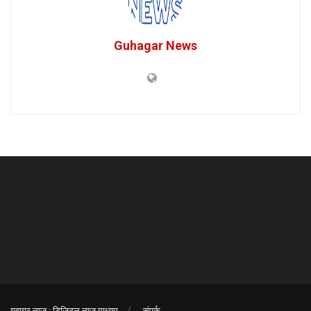
Guhagar News
गुहागर न्युज : डिजिटल न्युज माध्यम
संपर्क