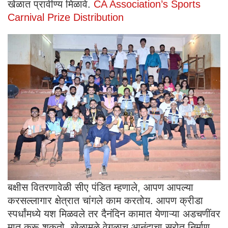
खेळात प्रावीण्य मिळावे.
CA Association’s Sports
Carnival Prize Distribution
बक्षीस वितरणावेळी सीए पंडित म्हणाले, आपण आपल्या
करसल्लागार क्षेत्रात चांगले काम करतोय. आपण क्रीडा
स्पर्धांमध्ये यश मिळवले तर दैनंदिन कामात येणाऱ्या अडचणींवर
मात करू शकतो. खेळामुळे वेगळाच आनंदाचा स्रोत निर्माण