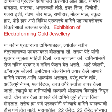
दागिन्यांचे प्रदर्शन आयोजित करण्यात आले आहे. यामध्ये
बांगड्या, पाटल्या, अनारकली तोडे, इयर रिंग्ज्‌, पिचोडी,
गजरा ठुशी, गंठण, बोर माळ, राणीहार, मोहन माळ, बकुळ
हार, पोहे हार असे विविध प्रकारचे दागिने पहाण्याबरोबरच
विक्रीसाठी उपलब्ध आहेत.
Exhibition of
Electroforming Gold Jewellery
या नवीन प्रकारच्या दागिन्यांबद्दल, त्यांतील नवीन
तंत्रज्ञानाच्या फायद्याबद्दल बोलताना सौ. तनया पेठे यांनी
गुहागर न्यूजला माहिती दिली. त्या म्हणाल्या की, दागिन्यांमध्ये
रोज नविन प्रकार व नविन फॅशन येत असते. आर्ट ज्वेलरी,
कॉसच्युम ज्वेलरी, इमीटेशन ज्वेलरीमध्ये तयार केले जाणारे
दागिने स्वस्त आणि आकर्षक असतात. परंतू त्यांत तांबे,
अॅल्यूमीनीयम, फ्लास्टिक, काच वगैरे सर्वांचा वापर केला
जातो. त्यामुळे या दागिन्यांची लकाकी थोड्याच दिवसांत निघून
जाते. दोन चार वेळा वापरले की दागिने जूने होतात किंवा
मोडतात. तसेच ह्या सर्व प्रकारांनी सोन्याचे दागिने घालण्याची
हौस पूर्ण होत नाही. महागातील, 22 कॅरेट, 23 कॅरेट सोन्यात