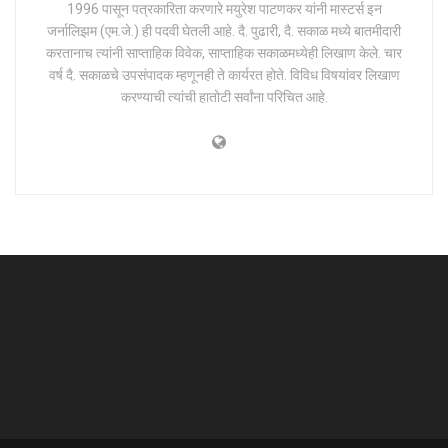
1996 पासून पत्रकारिता करणारे मयुरेश पाटणकर यांनी मास्टर्स इन
जर्नालिझम (एम.जे.) ही पदवी घेतली आहे. दै. पुढारी, दै. सकाळ मध्ये बातमीदारी
करतानाच त्यांनी साप्ताहिक विवेक, साप्ताहिक सकाळमध्येही लिखाण केले. चार
वर्ष दै. सकाळचे उपसंपादक म्हणूनही ते कार्यरत होते. विविध विषयांवर लिखाण
करण्याची त्यांची हातोटी सर्वांना परिचित आहे.