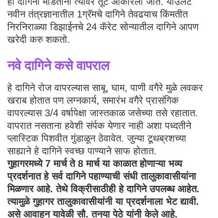
हा दागिना मोडताना त्यावर तूट आकारली जाते. याउलट
नवीन तंत्रज्ञानातील 1ग्रॅमचे दागिने तेवढयाच किंमतीत
निरनिराळ्या डिझाईनचे 24 कॅरेट सोन्यातील दागिने आपण
खरेदी करु शकतो.
नवे दागिने कसे वापराल
हे दागिने रोज वापरल्यास साबू, घाम, पाणी वगैरे मुळे लवकर
खराब होतात पण लग्नकार्य, समारंभ वगैरे प्रासंगिक
वापरल्यास 3/4 वर्षापेक्षा जास्तकाळ जसेच्या तसे रहातात.
वापरात नसताना हवेशी संर्पक येणार नाही अशा पध्दतीने
प्लास्टिक पिशवीत गुंडाळून ठेवावेत. जुन्या टूथब्रशच्या
साह्याने हे दागिने स्वच्छ पाण्याने साफ होतात.
गुहागरमध्ये 7 मार्च ते 8 मार्च या काळात होणाऱ्या भव्य
प्रदर्शनात हे सर्व दागिने पहाण्याची संधी तालुकावासीयांना
मिळणार आहे. तेथे विक्रीसाठीही हे दागिने उपलब्ध आहेत.
त्यामुळे गुहागर तालुकावासीयांनी या प्रदर्शनाला भेट द्यावी.
असे आवाहन यावेळी सौ. तनया पेठे यांनी केले आहे.