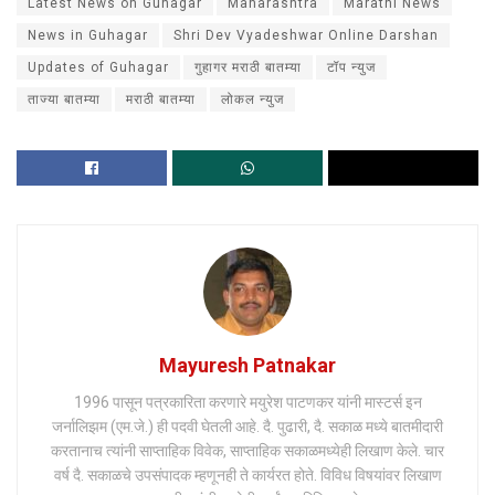
Latest News on Guhagar
Maharashtra
Marathi News
News in Guhagar
Shri Dev Vyadeshwar Online Darshan
Updates of Guhagar
गुहागर मराठी बातम्या
टॉप न्युज
ताज्या बातम्या
मराठी बातम्या
लोकल न्युज
Mayuresh Patnakar
1996 पासून पत्रकारिता करणारे मयुरेश पाटणकर यांनी मास्टर्स इन
जर्नालिझम (एम.जे.) ही पदवी घेतली आहे. दै. पुढारी, दै. सकाळ मध्ये बातमीदारी
करतानाच त्यांनी साप्ताहिक विवेक, साप्ताहिक सकाळमध्येही लिखाण केले. चार
वर्ष दै. सकाळचे उपसंपादक म्हणूनही ते कार्यरत होते. विविध विषयांवर लिखाण