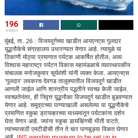
196
SHARES
मुंबई, ता. 26 : विजयदुर्गच्या खाडीत आयएनएस गुलदार
युद्धनौकेचे संग्रहालय उभारण्यात येणार आहे. त्यामुळे या
ठिकाणी मोठ्या प्रमाणात पर्यटक आकर्षित होतील, असा
विश्वास महाराष्ट्र पर्यटन विकास महामंडळाचे व्यवस्थापकीय
संचालक मनोजकुमार सूर्यवंशी यांनी व्यक्त केला. आयएनएस
‘गुलदार’ लवकरच देवगड तालुक्यातील विजयदुर्ग खाडीत
आणली जाईल आणि शास्त्रीय पद्धतीने स्वच्छ केली जाईल.
स्वच्छतेनंतर, ही निवृत्त युद्धनौका विजयदुर्ग खाडीत बुडवण्यात
येणार आहे. समुद्राच्या पाण्याखाली असलेल्या या युद्धनौकेचे
प्रमाणित स्कुबा ड्रायव्हरच्या माध्यमातून पर्यटकांना दर्शन
घेता येणार आहे. ज्यांना स्कुबा डायव्हिंगची भीती वाटते,
त्यांच्यासाठी एमटीडीसी तीन ते चार पाणबुड्या विकत घेणार
आहे.
INS warship museum to be set up in