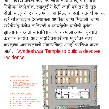
जागा खरेदी करुन भक्तनिवासाची मोठी वास्तू बांधण्याचे
नियोजन केले होते. त्यादृष्टीने गेली काही वर्ष तयारी सुरु
होती. मात्र देवस्थानलगत जागा मिळत नव्हती. गतवर्षी मकरंद
खरे यांच्याकडून देवस्थानला अपेक्षित जागा मिळाली. जागा
खरेदीसंदर्भातील तांत्रिकी व कायदेशीर बाबींची पूर्तता
झाल्यानंतर आता भक्तनिवासाच्या कामाला आम्ही सुरवात
करणार आहोत. आज महाशिवरात्रीच्या मुहूर्तावर नव्या
वास्तुंच्या आराखड्याचे संकल्पचित्र आम्ही प्रसिध्द करत
आहोत.
Vyadeshwar Temple to build a devotee
residence