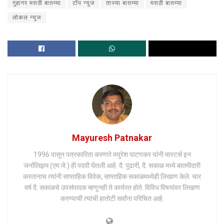
गुहागर मराठी बातम्या
टॉप न्युज
ताज्या बातम्या
मराठी बातम्या
लोकल न्युज
Mayuresh Patnakar
1996 पासून पत्रकारिता करणारे मयुरेश पाटणकर यांनी मास्टर्स इन
जर्नालिझम (एम.जे.) ही पदवी घेतली आहे. दै. पुढारी, दै. सकाळ मध्ये बातमीदारी
करतानाच त्यांनी साप्ताहिक विवेक, साप्ताहिक सकाळमध्येही लिखाण केले. चार
वर्ष दै. सकाळचे उपसंपादक म्हणूनही ते कार्यरत होते. विविध विषयांवर लिखाण
करण्याची त्यांची हातोटी सर्वांना परिचित आहे.