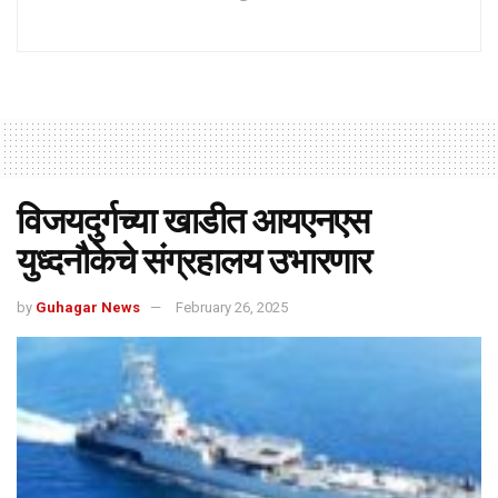
विजयदुर्गच्या खाडीत आयएनएस
युध्दनौकेचे संग्रहालय उभारणार
by
Guhagar News
February 26, 2025