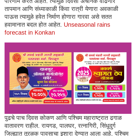
परिणाम करत आहेत. त्यामुळे दिवसा अचानक वाढणारं
तापमान आणि संध्याकाळी किंवा रात्री येणारा अवकाळी
पाऊस त्यामुळे हवेत निर्माण होणारा गारवा असे सतत
हवामानात बदल होत आहेत.
Unseasonal rains
forecast in Konkan
पुढचे पाच दिवस कोकण आणि पश्चिम महाराष्ट्रात ढगाळ
वातावरण राहील. रायगड, पालघर, रत्नागिरी, सिंधुदुर्ग
जिल्ह्यात तुरळक पावसाचा इशारा देण्यात आला आहे. पश्चिम