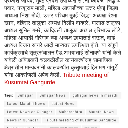
प्रकाश जाधव, मुंबई प्रदेश उपाध्यक्ष सो.ना.कांबळे, सिद्धार्थ
पवार, परशुराम माळी, महिला आघाडीच्या उत्तर मुंबई जिल्हा
अध्यक्षा निशा मोदी, उत्तर पश्चिम मुंबई जिल्हा अध्यक्षा रेश्मा
खान, दहिसर तालुका अध्यक्ष दिलीप वाव्हळे, मालाड तालुका
अध्यक्ष सुनिल गमरे, कांदिवली तालुका अध्यक्ष हरिभाऊ लोंडे,
महिला आघाडी गोरेगाव च्या अध्यक्ष छायाताई राऊत, वार्ड
अध्यक्ष विजय सागरे आदी मान्यवर उपस्थित होते. या संपूर्ण
कार्यक्रमाचे सूत्रसंचालन ऍड.अभयाताई सोनावणे यांनी केले
यावेळी आंबेडकरी चळवळीतील कार्यकर्त्यांसह सामाजिक
क्षेत्रातील मान्यवरांनी कालकथीत कुसुमताई हिरामण गांगुर्डे
यांना आदरांजली अर्पण केली.
Tribute meeting of
Kusumtai Gangurde
Tags:
Guhagar
Guhagar News
guhagar news in marathi
Latest Marathi News
Latest News
Latest News on Guhagar
Maharashtra
Marathi News
News in Guhagar
Tribute meeting of Kusumtai Gangurde