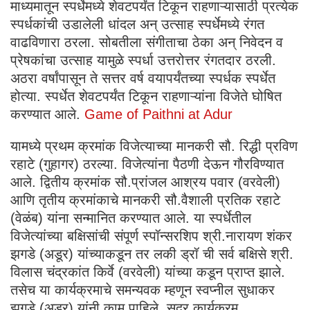
माध्यमातून स्पर्धेमध्ये शेवटपर्यंत टिकून राहणाऱ्यासाठी प्रत्येक
स्पर्धकांची उडालेली धांदल अन् उत्साह स्पर्धेमध्ये रंगत
वाढविणारा ठरला. सोबतीला संगीताचा ठेका अन् निवेदन व
प्रेषकांचा उत्साह यामुळे स्पर्धा उत्तरोत्तर रंगतदार ठरली.
अठरा वर्षांपासून ते सत्तर वर्ष वयापर्यंतच्या स्पर्धक स्पर्धेत
होत्या. स्पर्धेत शेवटपर्यंत टिकून राहणाऱ्यांना विजेते घोषित
करण्यात आले.
Game of Paithni at Adur
यामध्ये प्रथम क्रमांक विजेत्याच्या मानकरी सौ. रिद्धी प्रविण
रहाटे (गुहागर) ठरल्या. विजेत्यांना पैठणी देऊन गौरविण्यात
आले. द्वितीय क्रमांक सौ.प्रांजल आश्रय पवार (वरवेली)
आणि तृतीय क्रमांकाचे मानकरी सौ.वैशाली प्रतिक रहाटे
(वेळंब) यांना सन्मानित करण्यात आले. या स्पर्धेतील
विजेत्यांच्या बक्षिसांची संपूर्ण स्पॉन्सरशिप श्री.नारायण शंकर
झगडे (अडूर) यांच्याकडून तर लकी ड्रॉ ची सर्व बक्षिसे श्री.
विलास चंद्रकांत किर्वे (वरवेली) यांच्या कडून प्राप्त झाले.
तसेच या कार्यक्रमाचे समन्यवक म्हणून स्वप्नील सुधाकर
झगडे (अडूर) यांनी काम पाहिले. सदर कार्यक्रम