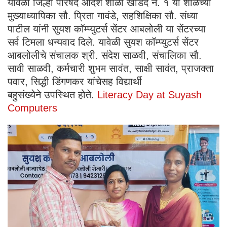
यावेळी जिल्हा परिषद आदर्श शाळा खोडदे नं. १ या शाळेच्या
मुख्याध्यापिका सौ. प्रिता गावंडे, सहशिक्षिका सौ. संध्या
पाटील यांनी सुयश कॉम्प्युटर्स सेंटर आबलोली या सेंटरच्या
सर्व टिमला धन्यवाद दिले. यावेळी सुयश कॉम्प्युटर्स सेंटर
आबलोलीचे संचालक श्री. संदेश साळवी, संचालिका सौ.
सावी साळवी, कर्मचारी शुभम सावंत, साक्षी सावंत, प्राजक्ता
पवार, सिद्धी डिंगणकर यांचेसह विद्यार्थी
बहुसंख्येने उपस्थित होते.
Literacy Day at Suyash
Computers