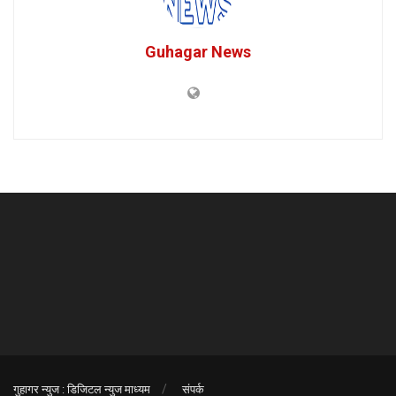
Guhagar News
गुहागर न्युज : डिजिटल न्युज माध्यम
संपर्क