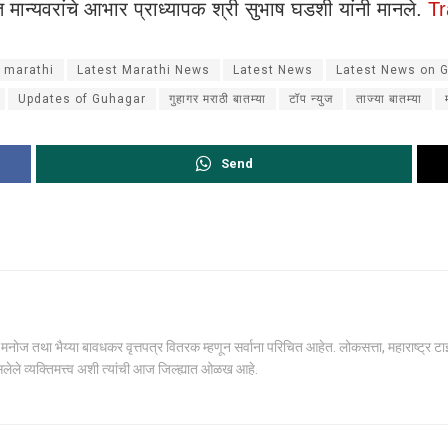
त मान्यवरांचे आभार प्राध्यापक श्री सुभाष घडशी यांनी मानले.
Tr
 marathi
Latest Marathi News
Latest News
Latest News on 
Updates of Guhagar
गुहागर मराठी बातम्या
टॉप न्युज
ताज्या बातम्या
Send
ोज तथा भैय्या बावधकर वृत्तपत्र वितरक म्हणून सर्वाना परिचित आहेत. लोकसत्ता, महाराष्ट्र टाईम्स,
सलेले व्यक्तिमत्त्व अशी त्यांची आज जिल्ह्यात ओळख आहे.