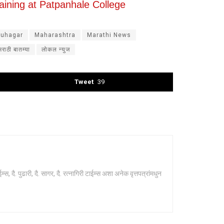
aining at Patpanhale College
Guhagar
Maharashtra
Marathi News
मराठी बातम्या
लोकल न्युज
Tweet
39
 दै. पुढारी, दै. सागर, दै. रत्नागिरी टाईम्स अशा अनेक वृत्तपत्रांमधुन