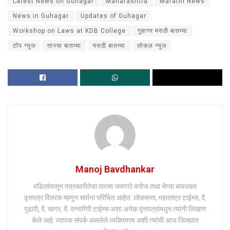
Latest News on Guhagar
Maharashtra
Marathi News
News in Guhagar
Updates of Guhagar
Workshop on Laws at KDB College
गुहागर मराठी बातम्या
टॉप न्युज
ताज्या बातम्या
मराठी बातम्या
लोकल न्युज
Manoj Bavdhankar
वडिलांपासून पत्रकारीतेचा वारसा जपणारे मनोज तथा भैय्या बावधकर
वृत्तपत्र वितरक म्हणून सर्वाना परिचित आहेत. लोकसत्ता, महाराष्ट्र टाईम्स, दै.
पुढारी, दै. सागर, दै. रत्नागिरी टाईम्स अशा अनेक वृत्तपत्रांमधुन त्यांनी लिखाण
केले आहे. व्यापक संपर्क असलेले व्यक्तिमत्त्व अशी त्यांची आज जिल्ह्यात