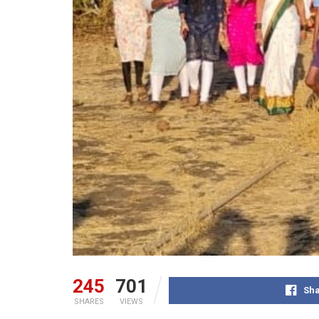
245
701
Sha
SHARES
VIEWS