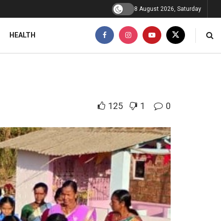
8 August 2026, Saturday
HEALTH
125
1
0