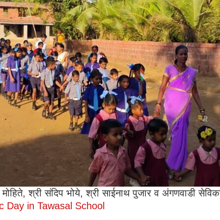
 मोहिते, श्री संदिप भोये, श्री साईनाथ पुजार व अंगणवाडी सेविका श्
c Day in Tawasal School