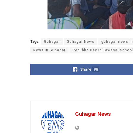
Tags:
Guhagar
Guhagar News
guhagar news in
News in Guhagar
Republic Day in Tawasal School
Share
98
Guhagar News