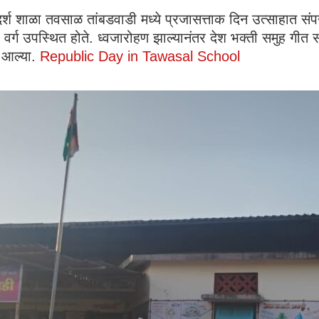
दर्श शाळा तवसाळ तांबडवाडी मध्ये प्रजासत्ताक दिन उत्साहात संप
ा वर्ग उपस्थित होते. ध्वजारोहण झाल्यानंतर देश भक्ती समुह गी
त आल्या.
Republic Day in Tawasal School