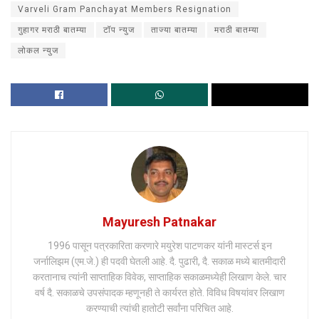
Varveli Gram Panchayat Members Resignation
गुहागर मराठी बातम्या
टॉप न्युज
ताज्या बातम्या
मराठी बातम्या
लोकल न्युज
Mayuresh Patnakar
1996 पासून पत्रकारिता करणारे मयुरेश पाटणकर यांनी मास्टर्स इन
जर्नालिझम (एम.जे.) ही पदवी घेतली आहे. दै. पुढारी, दै. सकाळ मध्ये बातमीदारी
करतानाच त्यांनी साप्ताहिक विवेक, साप्ताहिक सकाळमध्येही लिखाण केले. चार
वर्ष दै. सकाळचे उपसंपादक म्हणूनही ते कार्यरत होते. विविध विषयांवर लिखाण
करण्याची त्यांची हातोटी सर्वांना परिचित आहे.