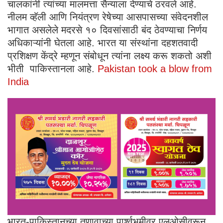
चालकांनी त्यांच्या मालमत्ता सैन्याला देण्याचे ठरवले आहे.
नीलम व्हॅली आणि नियंत्रण रेषेच्या आसपासच्या संवेदनशील
भागात असलेले मदरसे १० दिवसांसाठी बंद ठेवण्याचा निर्णय
अधिकाऱ्यांनी घेतला आहे. भारत या संस्थांना दहशतवादी
प्रशिक्षण केंद्रे म्हणून संबोधून त्यांना लक्ष्य करू शकतो अशी
भीती पाकिस्तानला आहे.
Pakistan took a blow from
India
भारत-पाकिस्तानच्या तणावाच्या पार्श्वभूमीवर एलओसीवरून