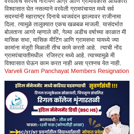
वरवेलीचे सरपंच नारायण आग्रे आणि ग्रामविकास अधिकारी
विश्वासात घेत नसल्याने वरवेली ग्रामपंचायत मध्ये सर्व
सदस्यांनी महाराष्ट्र दिनाचे ध्वजवंदन झाल्यावर राजीनामा
दिला. त्यामुळे तालुक्यात एकच खळबळ माजली. यासंदर्भात
बोलताना आगरे म्हणाले की, गेल्या अडीच वर्षाच्या काळात मी
मासिक सभा, मासिक मीटिंग आणि ग्रामसभा यामध्ये ज्या
कामांना मंजुरी मिळाली तीच कामे करतो आहे. त्याची नोंद
ग्रामपंचायतीमधील रजिस्टर मध्ये आहे. त्याच्यामुळे मी
विश्वासात घेऊन काम करत नाही असा प्रश्नच येत नाही.
Varveli Gram Panchayat Members Resignation