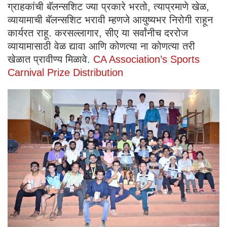
ग्राहकांची बॅलन्सशिट ज्या प्रकारे भरतो, त्याप्रमाणे खेळ,
व्यायामाची बॅलन्सशिट भरावी म्हणजे आयुष्यभर निरोगी राहून
कार्यरत राहू. करसल्लागार, सीए या सर्वांनीच दररोज
व्यायामासाठी वेळ द्यावा आणि कोणत्या ना कोणत्या तरी
खेळात प्रावीण्य मिळावे.
CA Association’s Sports
Carnival Prize Distribution