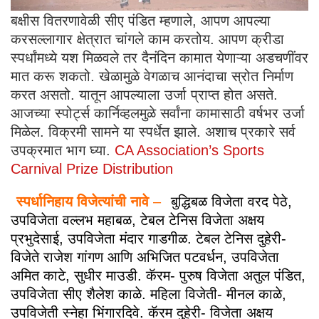
बक्षीस वितरणावेळी सीए पंडित म्हणाले, आपण आपल्या
करसल्लागार क्षेत्रात चांगले काम करतोय. आपण क्रीडा
स्पर्धांमध्ये यश मिळवले तर दैनंदिन कामात येणाऱ्या अडचणींवर
मात करू शकतो. खेळामुळे वेगळाच आनंदाचा स्रोत निर्माण
करत असतो. यातून आपल्याला उर्जा प्राप्त होत असते.
आजच्या स्पोर्ट्स कार्निव्हलमुळे सर्वांना कामासाठी वर्षभर उर्जा
मिळेल. विक्रमी सामने या स्पर्धेत झाले. अशाच प्रकारे सर्व
उपक्रमात भाग घ्या.
CA Association’s Sports
Carnival Prize Distribution
स्पर्धानिहाय विजेत्यांची नावे
–
बुद्धिबळ विजेता वरद पेठे,
उपविजेता वल्लभ महाबळ, टेबल टेनिस विजेता अक्षय
प्रभुदेसाई, उपविजेता मंदार गाडगीळ. टेबल टेनिस दुहेरी-
विजेते राजेश गांगण आणि अभिजित पटवर्धन, उपविजेता
अमित काटे, सुधीर माउडी. कॅरम- पुरुष विजेता अतुल पंडित,
उपविजेता सीए शैलेश काळे. महिला विजेती- मीनल काळे,
उपविजेती स्नेहा भिंगारदिवे. कॅरम दुहेरी- विजेता अक्षय