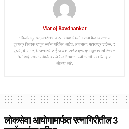
Manoj Bavdhankar
वडिलांपासून पत्रकारीतेचा वारसा जपणारे मनोज तथा भैय्या बावधकर
वृत्तपत्र वितरक म्हणून सर्वाना परिचित आहेत. लोकसत्ता, महाराष्ट्र टाईम्स, दै.
पुढारी, दै. सागर, दै. रत्नागिरी टाईम्स अशा अनेक वृत्तपत्रांमधुन त्यांनी लिखाण
केले आहे. व्यापक संपर्क असलेले व्यक्तिमत्त्व अशी त्यांची आज जिल्ह्यात
ओळख आहे.
लोकसेवा आयोगामार्फत रत्नागिरीतील 3