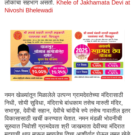
लोकांचा सहभाग असतो.
Khele of Jakhamata Devi at
Nivoshi Bhelewadi
नमन खेळ्यांतून मिळालेले उत्पन्न ग्रामदेवतेच्या मंदिरासाठी
निधी, सोयी सुविधा, मंदिराचे बांधकाम तसेच मारुती मंदिर,
सभागृह, देवीची सहान, देवीचे चांदीचे रुपे तसेच गावातील इतर
विकासासाठी खर्ची करण्यात येतात. नमन मंडळी भोवनीची
सुरुवात निवोशी ग्रामदेवता श्री जाखमाता देवीच्या मंदिरात
मृदुगाची थाप मारून म्हणजेच तिचा आशीर्वाद घेऊन नमन खेळे