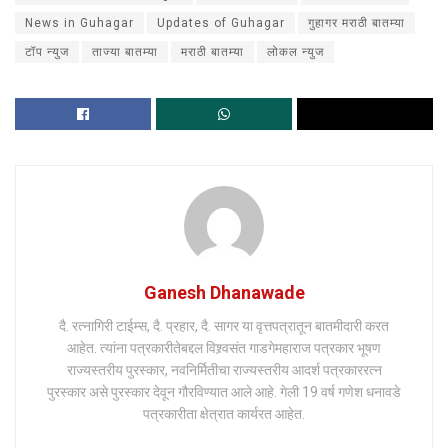
News in Guhagar
Updates of Guhagar
गुहागर मराठी बातम्या
टॉप न्युज
ताज्या बातम्या
मराठी बातम्या
लोकल न्युज
Ganesh Dhanawade
दै. रत्नागिरी टाईम्स, दै. प्रहार, दै. सागर या वृत्तपत्रातून बातमीदारी करत
आहेत. त्यांना पत्रकारीतेबद्दल विश्र्वसंत गाडगेमहाराज पत्रकार भूषण
राज्यस्तरीय पुरस्कार, नवनिर्मितीचा राज्यस्तरीय आदर्श पत्रकाररत्न
पुरस्कार असे पुरस्कार देवून गौरविण्यात आले आहे. गेली 19 वर्ष गणेश धनावडे
पत्रकारीता क्षेत्रात कार्यरत आहेत.