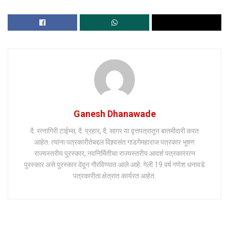
Ganesh Dhanawade
दै. रत्नागिरी टाईम्स, दै. प्रहार, दै. सागर या वृत्तपत्रातून बातमीदारी करत
आहेत. त्यांना पत्रकारीतेबद्दल विश्र्वसंत गाडगेमहाराज पत्रकार भूषण
राज्यस्तरीय पुरस्कार, नवनिर्मितीचा राज्यस्तरीय आदर्श पत्रकाररत्न
पुरस्कार असे पुरस्कार देवून गौरविण्यात आले आहे. गेली 19 वर्ष गणेश धनावडे
पत्रकारीता क्षेत्रात कार्यरत आहेत.