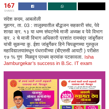
167
SHARES
संदेश कदम, आबलोली
गुहागर, ता. 03 : तालुक्यातील बौद्धजन सहकारी संघ, पेवे
शाखा क्र. १३ या धम्म संघटनेचे माजी अध्यक्ष व पेवे विभाग
क्र. २ चे माजी विभाग अधिकारी प्रशांत रामचंद्र जांबुर्गेकर
यांची सुकन्या कु. ईशा जांबुर्गेकर हिने चिपळूणच्या गुरुकुल
महाविद्यालयाlमधून पंधरावीच्या (बीएससी आयटी ) परीक्षेत
९७ % गुण मिळवून प्रथम क्रमांक पटकावला.
Isha
Jamburgekar’s success in B.Sc. IT exam