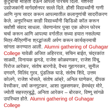
कुटुंबाची माहिती देऊन आपला परिचय दिला. यशस्वी
उद्योजकांनी मार्गदर्शनपर सल्ले दिले. हौशी विद्यार्थ्यांनी गाणी
आणि नृत्य सादर करून आपल्यातील कलागुणांची सादरीकरण
केले. अनुपस्थित काही विद्यार्थ्यांनी व्हिडिओ कॉल करून
सर्वांशी संवाद साधला. जेवणानंतर पुन्हा एक ओपन फोरम
चर्चा करून आणि आपल्या वर्गातील सध्या हयात नसलेल्या
मित्र-मैत्रिणींना श्रद्धांजली अर्पण करून कार्यक्रमाची
सांगता करण्यात आली.
Alumni gathering of Guhagar
College
यावेळी अजित अहिरराव, सचिन बाईत, चंद्रकांत
साळवी, विनायक झगडे, राजेश कोळवणकर, राजेश विंचू,
पिरोज आरेकर, संतोष बारगोडे, वैभव गुहागरकर, सुनील
दणदणे, मिलिंद गुरव, पुंडलिक घाडे, संतोष शिंदे, उत्तम
कोलगे, राजेश भोसले, संतोष आंब्रे, अनिल घाणेकर, दीपक
वेस्वीकर, वर्षा कनगुटकर, आशा तुळसणकर, हेमचंद्र मोरे,
ज्योती सहस्त्रबुद्धे, अनिता आरेकर – बोरकर, विष्णू सांगळे
उपस्थित होते.
Alumni gathering of Guhagar
College