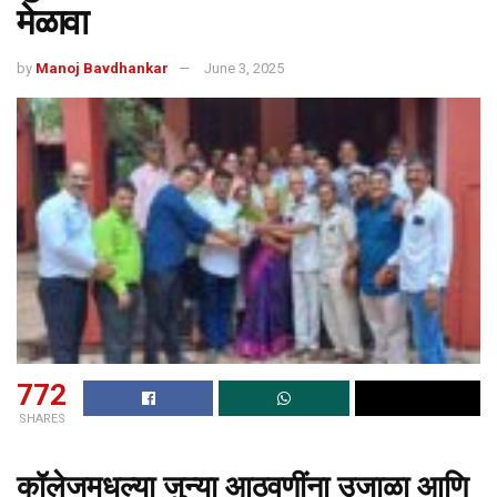
मेळावा
by
Manoj Bavdhankar
June 3, 2025
772
SHARES
कॉलेजमधल्या जुन्या आठवणींना उजाळा आणि