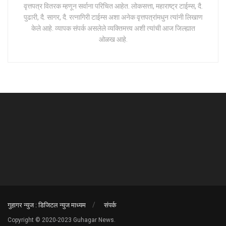
वृत्तपत्र वितरक म्हणून सर्वाना परिचित आहेत. लोकसत्ता, महाराष्ट्र टाईम्स, दै.
पुढारी, दै. सागर, दै. रत्नागिरी टाईम्स अशा अनेक वृत्तपत्रांमधुन त्यांनी लिखाण
केले आहे. व्यापक संपर्क असलेले व्यक्तिमत्त्व अशी त्यांची आज जिल्ह्यात
ओळख आहे.
गुहागर न्युज : डिजिटल न्युज माध्यम
संपर्क
Copyright © 2020-2023 Guhagar News.