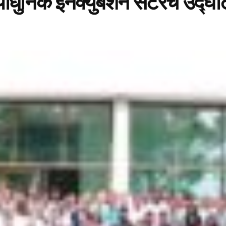
ाधुनिक इनक्युबेशन सेंटरचे उद्घ