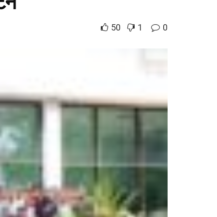
ाटन
50
1
0