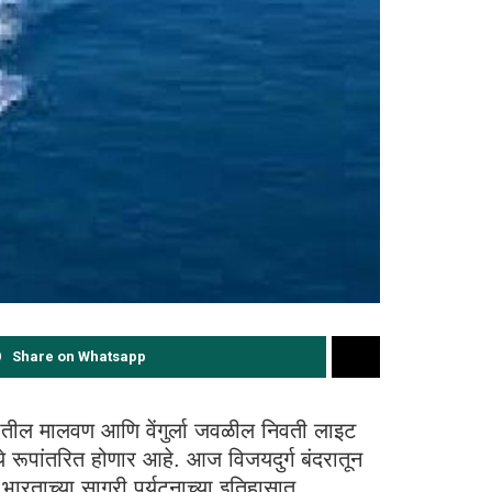
Share on Whatsapp
्यातील मालवण आणि वेंगुर्ला जवळील निवती लाइट
े रूपांतरित होणार आहे. आज विजयदुर्ग बंदरातून
प भारताच्या सागरी पर्यटनाच्या इतिहासात