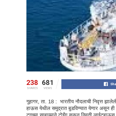
238
681
Sha
SHARES
VIEWS
गुहागर, ता. 18 : भारतीय नौदलाची निवृत्त झालेल
हाऊस येथील समुद्रात बुडविण्यात येणार असून ही 
टगच्या साहाय्याने टोईंग करून निवती लाईटहाऊस येथ