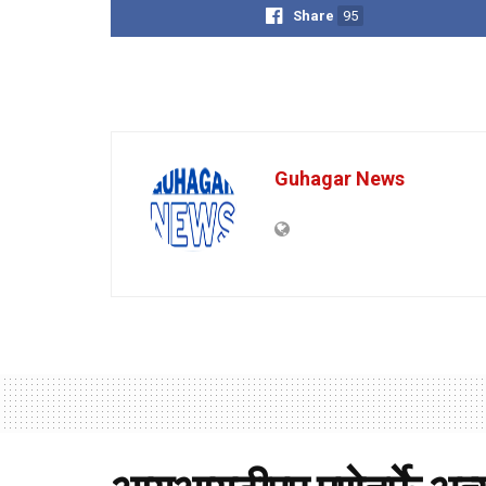
Share
95
Guhagar News