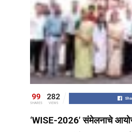
99
282
Sha
SHARES
VIEWS
‘WISE-2026’ संमेलनाचे आय