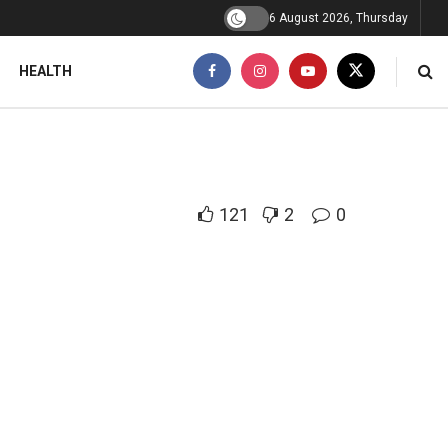
6 August 2026, Thursday
HEALTH
121
2
0