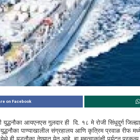
re on Facebook
ी युद्धनौका आयएनएस गुलदार ही दि. १८ मे रोजी सिंधुदुर्ग जिल्ह
युद्धनौका पाण्याखालील संग्रहालय आणि कृत्रिम प्रवाळ रीफ मध्य
े ही युद्धनौका नेण्यात येत आहे. हा महत्वाकांक्षी पर्यटन प्रकल्