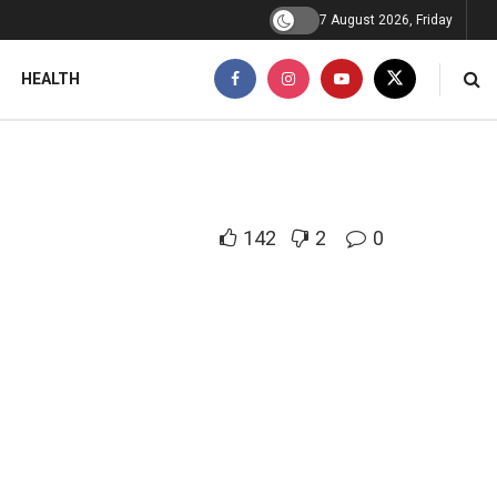
7 August 2026, Friday
HEALTH
142
2
0