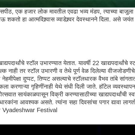
यासपीठ, एक हजार लोक मावतील एवढा भव्य मंडप, त्याच्या बाजुला 
 शकतो हा आत्मविश्र्वास व्याडेश्र्वर देवस्थानने दिला. असे ज
्यपदार्थांचे स्टॉल उभारण्यात येतात. यावर्षी 22 खाद्यपदार्थांचे
ल्क नाही तर स्टॉल उभारणी व तेथे पूर्ण वेळ दिलेल्या वीजजोडणीच
ेहमीपेक्षा दुप्पट, तिप्पट असल्याचे स्टॉलधारक वैभव तांबे सांग
 करणाऱ्या गृहिणींनाही येथे संधी दिली जाते. हॉटेल व्यवस्थापन
. महोत्सवात सायंकाळपासून विक्री करण्यासाठीच्या खाद्यपदार्थांची 
लधारकांना आवश्यक असते. त्यांना सहा दिवसांचा पगार द्यावा लागतो
ar Vyadeshwar Festival