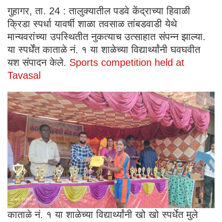
गुहागर, ता. 24 : तालुक्यातील पडवे केंद्राच्या हिवाळी
क्रिडा स्पर्धा यावर्षी शाळा तवसाळ तांबडवाडी येथे
मान्यवरांच्या उपस्थितीत नुकत्याच उत्साहात संपन्न झाल्या.
या स्पर्धेंत काताळे नं. १ या शाळेच्या विद्यार्थ्यांनी घवघवीत
यश संपादन केले.
Sports competition held at
Tavasal
काताळे नं. १ या शाळेच्या विद्यार्थ्यांनी खो खो स्पर्धेत मुले