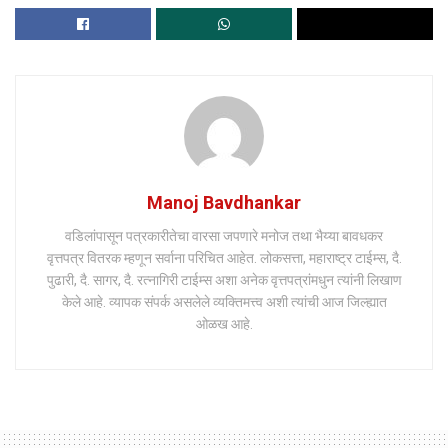
Manoj Bavdhankar
वडिलांपासून पत्रकारीतेचा वारसा जपणारे मनोज तथा भैय्या बावधकर
वृत्तपत्र वितरक म्हणून सर्वाना परिचित आहेत. लोकसत्ता, महाराष्ट्र टाईम्स, दै.
पुढारी, दै. सागर, दै. रत्नागिरी टाईम्स अशा अनेक वृत्तपत्रांमधुन त्यांनी लिखाण
केले आहे. व्यापक संपर्क असलेले व्यक्तिमत्त्व अशी त्यांची आज जिल्ह्यात
ओळख आहे.