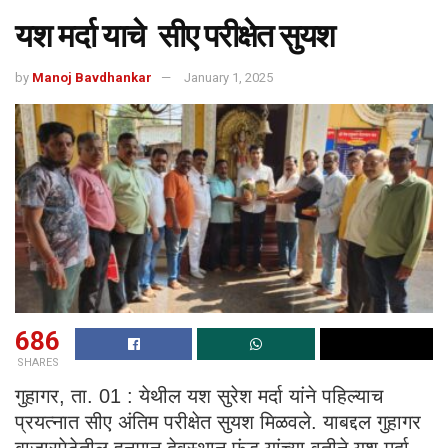
यश मर्दा याचे सीए परीक्षेत सुयश
by
Manoj Bavdhankar
January 1, 2025
686
SHARES
गुहागर, ता. 01 : येथील यश सुरेश मर्दा यांने पहिल्याच
प्रयत्नात सीए अंतिम परीक्षेत सुयश मिळवले. याबद्दल गुहागर
बाजारपेठेतील हनुमान देवस्थान फंड यांच्या वतीने यश मर्दा