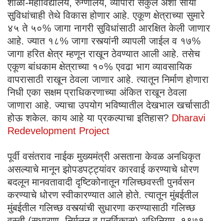
शाळा-महाविद्यालये, रुग्णालये, व्यापारी संकुले अशा सोयी
सुविधांचाही तेथे विकास होणार आहे. एकूण क्षेत्राच्या सुमारे
४५ ते ५०% जागा नागरी सुविधांसाठी आरक्षित केली जाणार
आहे. ज्यात १८% जागा रस्त्यांनी व्यापली जाईल व १७%
जागा हरित क्षेत्र म्हणून राखून ठेवण्यात आली आहे. तसेच
एकूण बांधकाम क्षेत्राच्या १०% एवढा भाग व्यावसायिक
वापरासाठी राखून ठेवला जाणार आहे. त्यातून निर्माण होणारा
निधी एका सक्षम प्राधिकरणाच्या अंकित राखून ठेवला
जाणारा आहे. ज्याचा उपयोग भविष्यातील देखभाल खर्चासाठी
होऊ शकेल. काय आहे या प्रकल्पाचा इतिहास?
Dharavi
Redevelopment Project
पूर्वी वसंतराव नाईक मुख्यमंत्री असताना केवळ अनधिकृत
असल्याचे मानून झोपडपट्ट्यांवर कारवाई करण्याचे धोरण
बदलून मानवतावादी दृष्टिकोनातून गलिच्छवस्ती पुनर्वसन
करण्याचे धोरण स्वीकारण्यात आले होते. त्यातून मुंबईतील
मुंबईतील गलिच्छ वस्त्यांची सुधारणा करण्यासाठी गलिच्छ
वस्ती (सुधारणा, निर्मूलन व पुनर्विकास) अधिनियम, १९७१