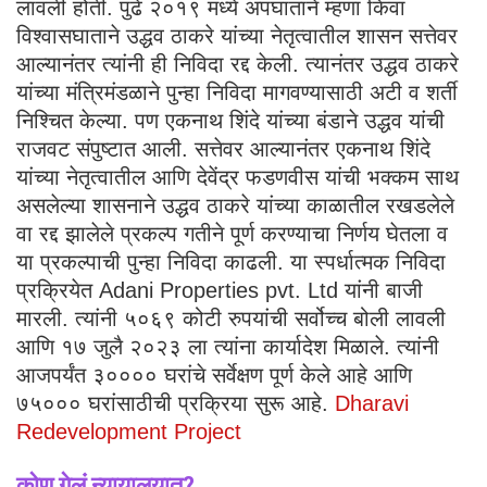
लावली होती. पुढे २०१९ मध्ये अपघाताने म्हणा किंवा
विश्वासघाताने उद्धव ठाकरे यांच्या नेतृत्वातील शासन सत्तेवर
आल्यानंतर त्यांनी ही निविदा रद्द केली. त्यानंतर उद्धव ठाकरे
यांच्या मंत्रिमंडळाने पुन्हा निविदा मागवण्यासाठी अटी व शर्ती
निश्चित केल्या. पण एकनाथ शिंदे यांच्या बंडाने उद्धव यांची
राजवट संपुष्टात आली. सत्तेवर आल्यानंतर एकनाथ शिंदे
यांच्या नेतृत्वातील आणि देवेंद्र फडणवीस यांची भक्कम साथ
असलेल्या शासनाने उद्धव ठाकरे यांच्या काळातील रखडलेले
वा रद्द झालेले प्रकल्प गतीने पूर्ण करण्याचा निर्णय घेतला व
या प्रकल्पाची पुन्हा निविदा काढली. या स्पर्धात्मक निविदा
प्रक्रियेत Adani Properties pvt. Ltd यांनी बाजी
मारली. त्यांनी ५०६९ कोटी रुपयांची सर्वोच्च बोली लावली
आणि १७ जुलै २०२३ ला त्यांना कार्यादेश मिळाले. त्यांनी
आजपर्यंत ३०००० घरांचे सर्वेक्षण पूर्ण केले आहे आणि
७५००० घरांसाठीची प्रक्रिया सुरू आहे.
Dharavi
Redevelopment Project
कोण गेलं न्यायालयात?