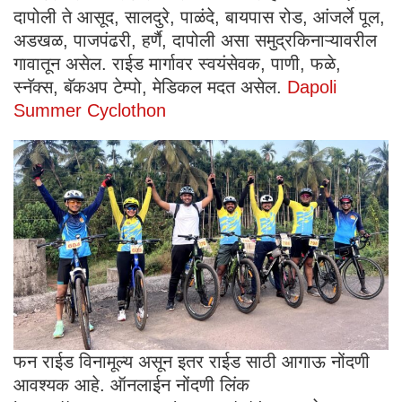
दापोली ते आसूद, सालदुरे, पाळंदे, बायपास रोड, आंजर्ले पूल,
अडखळ, पाजपंढरी, हर्णै, दापोली असा समुद्रकिनाऱ्यावरील
गावातून असेल. राईड मार्गावर स्वयंसेवक, पाणी, फळे,
स्नॅक्स, बॅकअप टेम्पो, मेडिकल मदत असेल.
Dapoli
Summer Cyclothon
फन राईड विनामूल्य असून इतर राईड साठी आगाऊ नोंदणी
आवश्यक आहे. ऑनलाईन नोंदणी लिंक