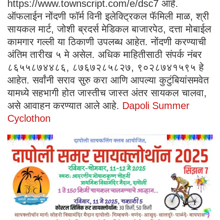
https://www.townscript.com/e/dsc7 आहे.
ऑफलाईन नोंदणी फॉर्म विनी इलेक्ट्रिकल फॅमिली माळ, श्री
सायकल मार्ट, जोशी ब्रदर्स मेडिकल बाजारपेठ, दत्ता मोबाईल
कामगार गल्ली या ठिकाणी उपलब्ध आहेत. नोंदणी करण्याची
अंतिम तारीख ५ मे असेल. अधिक माहितीसाठी संपर्क नंबर
८६५५८७४४८६, ८७६७२८५८२७, ९०२८७४१५९५ हे
आहेत. सर्वांनी सराव सुरु करा आणि आपल्या कुटुंबियांसमवेत
यामध्ये सहभागी होत जास्तीच जास्त अंतर सायकल चालवा,
असे आवाहन करण्यात आले आहे.
Dapoli Summer
Cyclothon