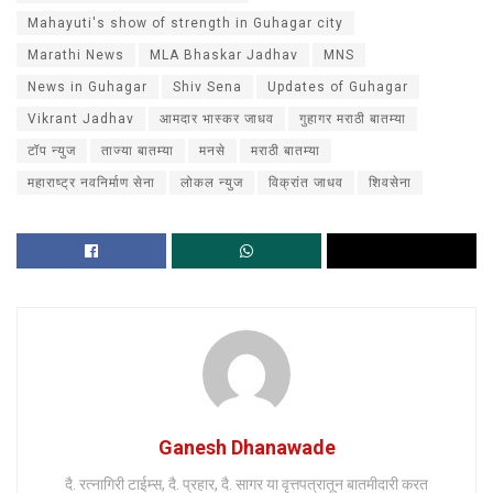
Mahayuti's show of strength in Guhagar city
Marathi News
MLA Bhaskar Jadhav
MNS
News in Guhagar
Shiv Sena
Updates of Guhagar
Vikrant Jadhav
आमदार भास्कर जाधव
गुहागर मराठी बातम्या
टॉप न्युज
ताज्या बातम्या
मनसे
मराठी बातम्या
महाराष्ट्र नवनिर्माण सेना
लोकल न्युज
विक्रांत जाधव
शिवसेना
Ganesh Dhanawade
दै. रत्नागिरी टाईम्स, दै. प्रहार, दै. सागर या वृत्तपत्रातून बातमीदारी करत