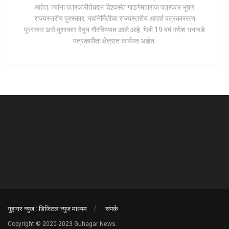
आहेत. त्यांना पत्रकारीतेबद्दल विश्र्वसंत गाडगेमहाराज पत्रकार भूषण
राज्यस्तरीय पुरस्कार, नवनिर्मितीचा राज्यस्तरीय आदर्श पत्रकाररत्न
पुरस्कार असे पुरस्कार देवून गौरविण्यात आले आहे. गेली 19 वर्ष गणेश धनावडे
पत्रकारीता क्षेत्रात कार्यरत आहेत.
गुहागर न्युज : डिजिटल न्युज माध्यम
संपर्क
Copyright © 2020-2023 Guhagar News.