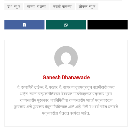
टॉप न्युज
ताज्या बातम्या
मराठी बातम्या
लोकल न्युज
Ganesh Dhanawade
दै. रत्नागिरी टाईम्स, दै. प्रहार, दै. सागर या वृत्तपत्रातून बातमीदारी करत
आहेत. त्यांना पत्रकारीतेबद्दल विश्र्वसंत गाडगेमहाराज पत्रकार भूषण
राज्यस्तरीय पुरस्कार, नवनिर्मितीचा राज्यस्तरीय आदर्श पत्रकाररत्न
पुरस्कार असे पुरस्कार देवून गौरविण्यात आले आहे. गेली 19 वर्ष गणेश धनावडे
पत्रकारीता क्षेत्रात कार्यरत आहेत.