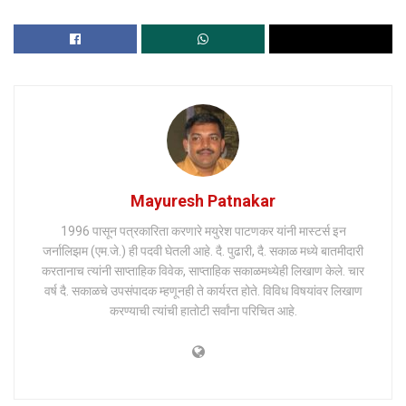
Mayuresh Patnakar
1996 पासून पत्रकारिता करणारे मयुरेश पाटणकर यांनी मास्टर्स इन
जर्नालिझम (एम.जे.) ही पदवी घेतली आहे. दै. पुढारी, दै. सकाळ मध्ये बातमीदारी
करतानाच त्यांनी साप्ताहिक विवेक, साप्ताहिक सकाळमध्येही लिखाण केले. चार
वर्ष दै. सकाळचे उपसंपादक म्हणूनही ते कार्यरत होते. विविध विषयांवर लिखाण
करण्याची त्यांची हातोटी सर्वांना परिचित आहे.