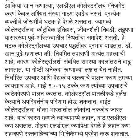
झाकिया खान म्‍हणाल्‍या, एलडीएल कोलेस्ट्रॉलचं मॅनेजमेंट
करणं केवळ लक्ष्यित संख्या गाठण एवढेच नसतं. प्रत्येक
व्यक्‍तीचे जोखमीचे घटक हे वेगळे असतात. ज्यामध्ये
कोलेस्ट्रॉलचा कौटुंबिक इतिहास, जीवनशैली निवडी, लठ्ठपणा
यांसारख्या पूर्व-अस्तित्वातील स्थितींचा समावेश असतो. हे
घटक कोलेस्ट्रॉलच्या उपचार पद्धतींवर प्रभाव पाडतात. डॉ.
खान पुढे म्हणाल्या की, नियमित तपासणी अत्यंत महत्त्वाची
आहे, कारण कोलेस्ट्रॉलशी संबंधित समस्या कालांतराने वाढू
लागतात. या गोष्टी अनेकदा रूग्णाच्या लक्षात येत नाहीत.
निर्धारित उपचार आणि वैद्यकीय सल्ल्याचे पालन करणं तुमच्या
फायद्याचं आहे. माझे १०-१५ टक्के रुग्ण त्यांच्या उपचारांचे
काटेकोरपणे पालन करतात. कोलेस्ट्रॉल पातळीकडे दुर्लक्ष
केल्याने अपरिवर्तनीय परिणाम होऊ शकतात. वाईट
कोलेस्ट्रॉलचा धोका भारतातील लोकांना नक्कीच जास्त
आहे. याचं कारण म्हणजे त्यांच्यामध्ये लहान, दाट एलडीएल
कण असतात. मोठ्या एलडीएल कणांपेक्षा वेगळे हे लहान कण
सहजपणे रक्‍तवाहिन्‍यांच्‍या भित्तिकेमध्‍ये प्रवेश करू शकतात.