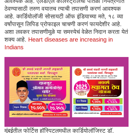
आवश्यक आहे. एलडीएल कोलेस्ट्रॉलची पातळी नियंत्रणात
ठेवण्यासाठी तरुण वयातच त्याची तपासणी करणं आवश्यक
आहे. कार्डियोलॉजी सोसायटी ऑफ इंडियाच्या मते, १८ व्या
वर्षांपासून लिपिड प्रोफाइल चाचणी करणं फायदेशीर आहे.
अशा लवकर तपासणीमुळे या समस्येचं वेळेत निदान करता येतं
शक्य आहे.
Heart diseases are increasing in
Indians
मुंबईतील फोर्टिस हॉस्पिटलमधील कार्डियोलॉजिस्‍ट डॉ.