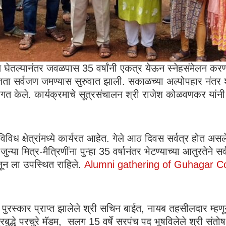
 घेतल्यानंतर जवळपास 35 वर्षांनी एकत्र येऊन स्नेहसंमेलन करण
ा सर्वजण जमण्यास सुरुवात झाली. सकाळच्या अल्पोपहार नंतर श्
वागत केले. कार्यक्रमाचे सूत्रसंचालन श्री राजेश कोळवणकर यांनी
विविध क्षेत्रांमध्ये कार्यरत आहेत. गेले आठ दिवस सर्वत्र होत अस
या मित्र-मैत्रिणींना पुन्हा 35 वर्षानंतर भेटण्याच्या आतुरतेने सर्व
 जून ला उपस्थित राहिले.
Alumni gathering of Guhagar C
रस्कार प्राप्त झालेले श्री सचिन बाईत, नायब तहसीलदार म्हणून
्रबुद्धे परचुरे मॅडम, सलग 15 वर्षे सरपंच पद भूषविलेले श्री स