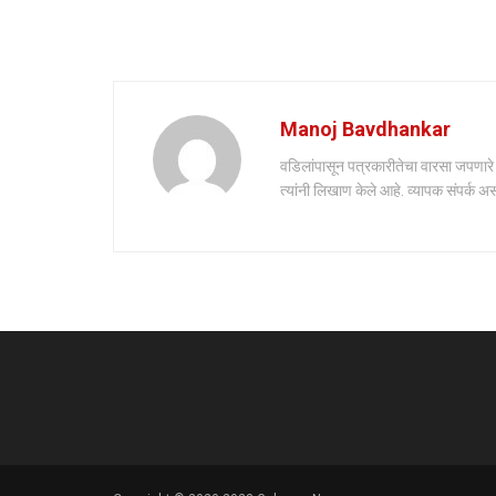
Manoj Bavdhankar
वडिलांपासून पत्रकारीतेचा वारसा जपणारे मन
त्यांनी लिखाण केले आहे. व्यापक संपर्क अ