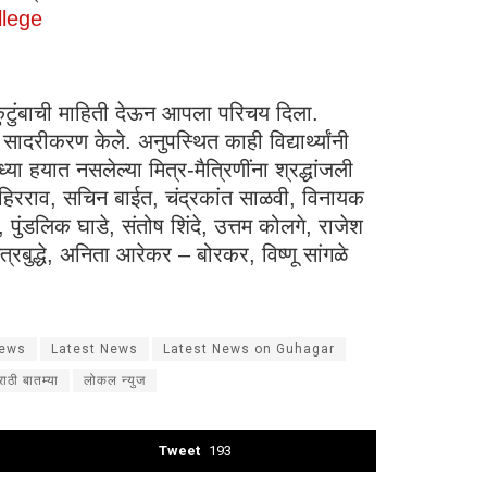
llege
 कुटुंबाची माहिती देऊन आपला परिचय दिला.
सादरीकरण केले. अनुपस्थित काही विद्यार्थ्यांनी
हयात नसलेल्या मित्र-मैत्रिणींना श्रद्धांजली
िरराव, सचिन बाईत, चंद्रकांत साळवी, विनायक
ुंडलिक घाडे, संतोष शिंदे, उत्तम कोलगे, राजेश
रबुद्धे, अनिता आरेकर – बोरकर, विष्णू सांगळे
News
Latest News
Latest News on Guhagar
राठी बातम्या
लोकल न्युज
Tweet
193