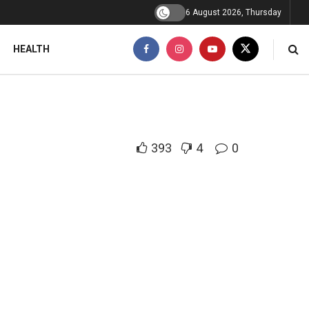
6 August 2026, Thursday
HEALTH
393
4
0