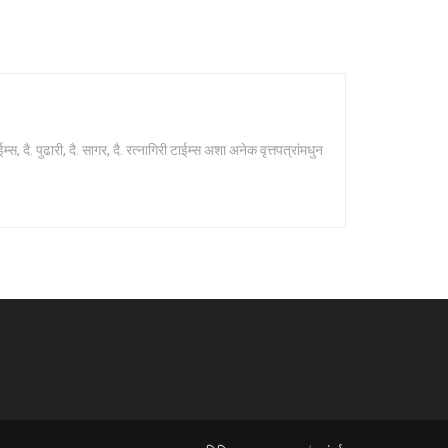
 दै. पुढारी, दै. सागर, दै. रत्नागिरी टाईम्स अशा अनेक वृत्तपत्रांमधुन