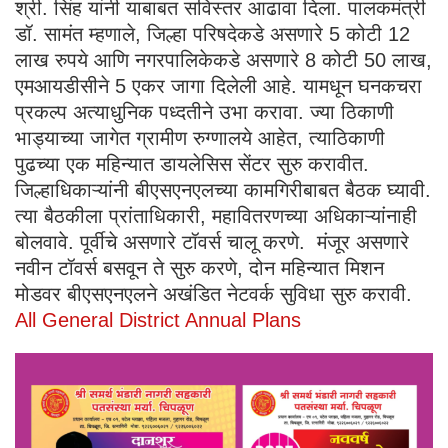
श्री. सिंह यांनी याबाबत सविस्तर आढावा दिला. पालकमंत्री
डॉ. सामंत म्हणाले, जिल्हा परिषदेकडे असणारे 5 कोटी 12
लाख रुपये आणि नगरपालिकेकडे असणारे 8 कोटी 50 लाख,
एमआयडीसीने 5 एकर जागा दिलेली आहे. यामधून घनकचरा
प्रकल्प अत्याधुनिक पध्दतीने उभा करावा. ज्या ठिकाणी
भाड्याच्या जागेत ग्रामीण रुग्णालये आहेत, त्याठिकाणी
पुढच्या एक महिन्यात डायलेसिस सेंटर सुरु करावीत.
जिल्हाधिकाऱ्यांनी बीएसएनएलच्या कामगिरीबाबत बैठक घ्यावी.
त्या बैठकीला प्रांताधिकारी, महावितरणच्या अधिकाऱ्यांनाही
बोलवावे. पूर्वीचे असणारे टॉवर्स चालू करणे. मंजूर असणारे
नवीन टॉवर्स बसवून ते सुरु करणे, दोन महिन्यात मिशन
मोडवर बीएसएनएलने अखंडित नेटवर्क सुविधा सुरु करावी.
All General District Annual Plans