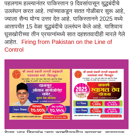
पहलगाम हल्ल्यानंतर पाकिस्तान 9 दिवसांपासून युद्धबंदीचे
उल्लंघन करत आहे. त्यांच्याकडून सतत गोळीबार सुरू आहे,
ज्याला सैन्य योग्य उत्तर देत आहे. पाकिस्तानने 2025 मध्ये
आतापर्यंत 15 वेळा युद्धबंदीचे उल्लंघन केले आहे. याशिवाय
घुसखोरीच्या तीन प्रयत्नांमध्ये सात दहशतवादीही मारले गेले
आहेत.
Firing from Pakistan on the Line of
Control
गेल्या आठ दिवसांत जम्मू-काश्मीरमधील कुपवाडा, बारामुल्ला,