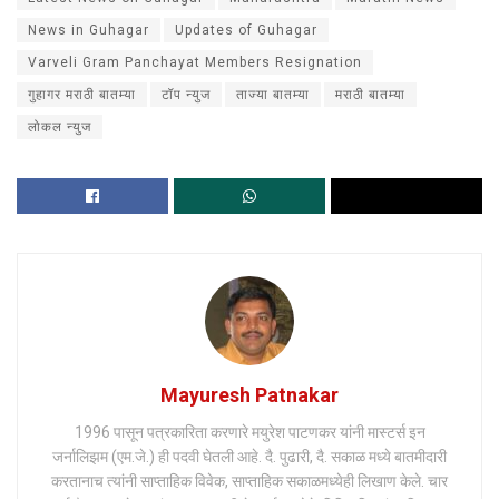
News in Guhagar
Updates of Guhagar
Varveli Gram Panchayat Members Resignation
गुहागर मराठी बातम्या
टॉप न्युज
ताज्या बातम्या
मराठी बातम्या
लोकल न्युज
Mayuresh Patnakar
1996 पासून पत्रकारिता करणारे मयुरेश पाटणकर यांनी मास्टर्स इन
जर्नालिझम (एम.जे.) ही पदवी घेतली आहे. दै. पुढारी, दै. सकाळ मध्ये बातमीदारी
करतानाच त्यांनी साप्ताहिक विवेक, साप्ताहिक सकाळमध्येही लिखाण केले. चार