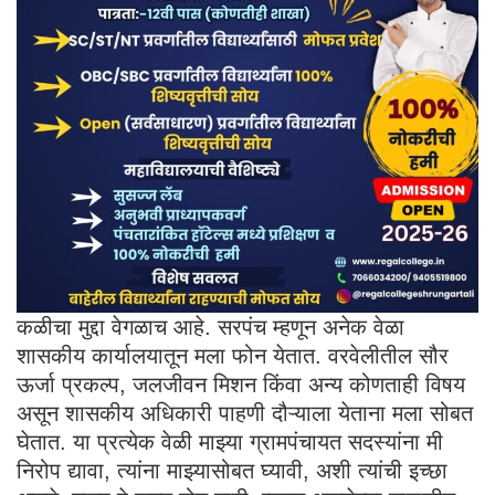
कळीचा मुद्दा वेगळाच आहे. सरपंच म्हणून अनेक वेळा
शासकीय कार्यालयातून मला फोन येतात. वरवेलीतील सौर
ऊर्जा प्रकल्प, जलजीवन मिशन किंवा अन्य कोणताही विषय
असून शासकीय अधिकारी पाहणी दौऱ्याला येताना मला सोबत
घेतात. या प्रत्येक वेळी माझ्या ग्रामपंचायत सदस्यांना मी
निरोप द्यावा, त्यांना माझ्यासोबत घ्यावी, अशी त्यांची इच्छा