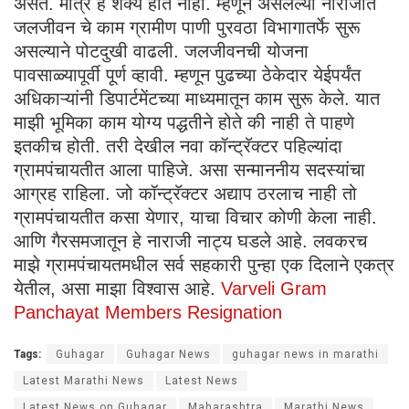
असते. मात्र हे शक्य होत नाही. म्हणून असलेल्या नाराजीत
जलजीवन चे काम ग्रामीण पाणी पुरवठा विभागातर्फे सुरू
असल्याने पोटदुखी वाढली. जलजीवनची योजना
पावसाळ्यापूर्वी पूर्ण व्हावी. म्हणून पुढच्या ठेकेदार येईपर्यंत
अधिकाऱ्यांनी डिपार्टमेंटच्या माध्यमातून काम सुरू केले. यात
माझी भूमिका काम योग्य पद्धतीने होते की नाही ते पाहणे
इतकीच होती. तरी देखील नवा कॉन्ट्रॅक्टर पहिल्यांदा
ग्रामपंचायतीत आला पाहिजे. असा सन्माननीय सदस्यांचा
आग्रह राहिला. जो कॉन्ट्रॅक्टर अद्याप ठरलाच नाही तो
ग्रामपंचायतीत कसा येणार, याचा विचार कोणी केला नाही.
आणि गैरसमजातून हे नाराजी नाट्य घडले आहे. लवकरच
माझे ग्रामपंचायतमधील सर्व सहकारी पुन्हा एक दिलाने एकत्र
येतील, असा माझा विश्वास आहे.
Varveli Gram
Panchayat Members Resignation
Tags:
Guhagar
Guhagar News
guhagar news in marathi
Latest Marathi News
Latest News
Latest News on Guhagar
Maharashtra
Marathi News