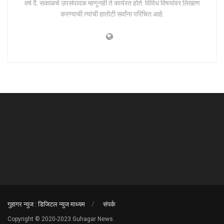
वर्ष दै. सकाळचे उपसंपादक म्हणूनही ते कार्यरत होते. विविध विषयांवर लिखाण
करण्याची त्यांची हातोटी सर्वांना परिचित आहे.
गुहागर न्युज : डिजिटल न्युज माध्यम
संपर्क
Copyright © 2020-2023 Guhagar News.