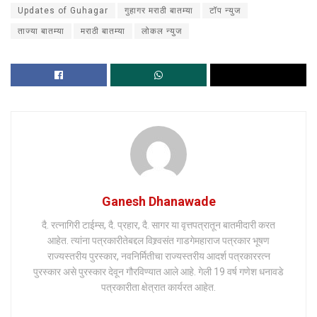
Updates of Guhagar
गुहागर मराठी बातम्या
टॉप न्युज
ताज्या बातम्या
मराठी बातम्या
लोकल न्युज
Ganesh Dhanawade
दै. रत्नागिरी टाईम्स, दै. प्रहार, दै. सागर या वृत्तपत्रातून बातमीदारी करत
आहेत. त्यांना पत्रकारीतेबद्दल विश्र्वसंत गाडगेमहाराज पत्रकार भूषण
राज्यस्तरीय पुरस्कार, नवनिर्मितीचा राज्यस्तरीय आदर्श पत्रकाररत्न
पुरस्कार असे पुरस्कार देवून गौरविण्यात आले आहे. गेली 19 वर्ष गणेश धनावडे
पत्रकारीता क्षेत्रात कार्यरत आहेत.