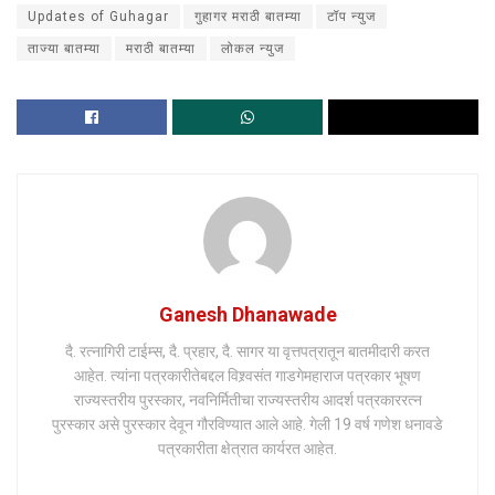
Updates of Guhagar
गुहागर मराठी बातम्या
टॉप न्युज
ताज्या बातम्या
मराठी बातम्या
लोकल न्युज
Ganesh Dhanawade
दै. रत्नागिरी टाईम्स, दै. प्रहार, दै. सागर या वृत्तपत्रातून बातमीदारी करत
आहेत. त्यांना पत्रकारीतेबद्दल विश्र्वसंत गाडगेमहाराज पत्रकार भूषण
राज्यस्तरीय पुरस्कार, नवनिर्मितीचा राज्यस्तरीय आदर्श पत्रकाररत्न
पुरस्कार असे पुरस्कार देवून गौरविण्यात आले आहे. गेली 19 वर्ष गणेश धनावडे
पत्रकारीता क्षेत्रात कार्यरत आहेत.