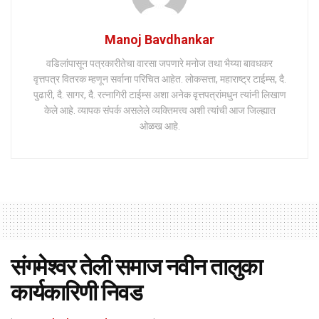
Manoj Bavdhankar
वडिलांपासून पत्रकारीतेचा वारसा जपणारे मनोज तथा भैय्या बावधकर
वृत्तपत्र वितरक म्हणून सर्वाना परिचित आहेत. लोकसत्ता, महाराष्ट्र टाईम्स, दै.
पुढारी, दै. सागर, दै. रत्नागिरी टाईम्स अशा अनेक वृत्तपत्रांमधुन त्यांनी लिखाण
केले आहे. व्यापक संपर्क असलेले व्यक्तिमत्त्व अशी त्यांची आज जिल्ह्यात
ओळख आहे.
संगमेश्वर तेली समाज नवीन तालुका
कार्यकारिणी निवड