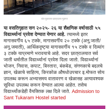
संत-तुकाराम-छात्रालय-गुहागर
या वसतिगृहात सन २०२५- २६ या शैक्षणिक वर्षासाठी ५५
विद्यार्थ्यानां प्रवेश देण्यात येणार आहे.
त्यामध्ये इतर
मागासवर्गीय ६५ टक्के, मागासवर्गीय २० टक्के (अनु.जाती/
अनु.जमाती), आर्थिकदृष्ट्या मागासवर्गीय १५ टक्के व दिव्यांग
३ टक्के याप्रमाणे भरावयाचे आहे. सदर छात्रालयात सर्व
जाती धर्मातील विद्यार्थ्यानां प्रवेश दिला जातो. विद्यार्थ्यानां
भोजन, निवास, कपाट, बिस्तारा, बंकबेड, संगणकाचे बद्दलचे
ज्ञान, खेळाचे साहित्य, किरकोळ औषधोउपचार इ.मोफत सोय
उपलब्ध करून अभ्यासमय वातावरण व खेळासह अत्यावश्यक
सुविधा उपलब्ध करून देण्यात आल्या आहेत. तसेच
विद्यार्थ्यांकडेही वैयक्तिक लक्ष दिले जाते.
Admission to
Sant Tukaram Hostel started