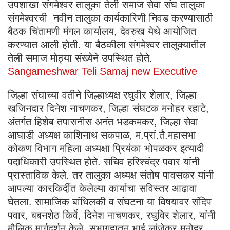
उपशाखा संगमेश्वर तालुका तेली समाज सेवा संघ तालुका
संगमेश्वरची नवीन तालुका कार्यकारिणी निवड करण्यासाठी
बैठक चिंतामणी मंगल कार्यालय, देवरुख येथे आयोजित
करण्यात आली होती. या बैठकीला संगमेश्वर तालुक्यातील
तेली समाज मोठ्या संख्येने उपस्थित होते.
Sangameshwar Teli Samaj new Executive
जिल्हा संघाच्या वतीने जिल्हाध्यक्ष रघुवीर शेलार, जिल्हा
खजिनदार दिनेश नाचणकर, जिल्हा संघटक मनोहर रहाटे,
अंतर्गत हिशेब तपासनीस अनंत भडकमकर, जिल्हा सेवा
आघाडी अध्यक्ष काशिनाथ सकपाळ, म.प्रां.तै.महासभा
कोकण विभाग महिला अध्यक्षा प्रियंका भोपळकर इत्यादी
पदाधिकारी उपस्थित होते. सचिव हरिश्चंद्र पवार यांनी
प्रास्ताविक केले. तर तालुका अध्यक्ष संतोष पावसकर यांनी
आपल्या कारकिर्दीत केलेल्या कार्याचा सविस्तर आढावा
घेतला. सामाजिक बांधिलकी व संघटना या विषयावर संदिप
पवार, बबनशेठ किर्वे, दिनेश नाचणकर, रघुविर शेलार, यांनी
मौलिक मार्गदर्शन केले. सभागृहातून भाई लांजेकर,मनोहर