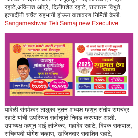
रहाटे,अविनाश आंब्रे, दिलीपशेठ रहाटे, राजाराम विभुते,
इत्यादींनी चर्चेत सहभागी होऊन वातावरण निर्मिती केली.
Sangameshwar Teli Samaj new Executive
यावेळी संगमेश्वर तालुका नुतन अध्यक्ष म्हणून संतोष रामचंद्र
रहाटे यांची उपस्थित सर्वानुमते निवड करण्यात आली.
उपाध्यक्ष म्हणून भाई लांजेकर, महादेव रहाटे, दिपक सकपाळ,
सचिवपदी योगेश चव्हाण, खजिनदार सदाशिव रहाटे,