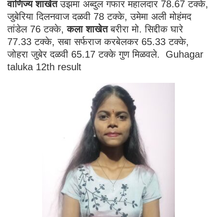
वाणिज्य शाखेत
उझमा अब्दुल गफार महालदार 78.67 टक्के,
जुबेरिया दिलनवाज दळवी 78 टक्के, उमेमा अली मोहंमद
तांडेल 76 टक्के,
कला शाखेत
बरीरा मो. सिद्दीक घारे
77.33 टक्के, सबा सर्फराज करबेलकर 65.33 टक्के,
जोहरा जुबेर दळवी 65.17 टक्के गुण मिळवले. Guhagar
taluka 12th result