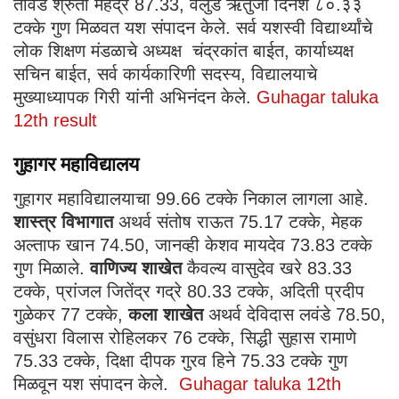
तावडे श्रुती महेंद्र 87.33, वेलुंडे ऋतुजा दिनेश ८०.३३
टक्के गुण मिळवत यश संपादन केले. सर्व यशस्वी विद्यार्थ्यांचे
लोक शिक्षण मंडळाचे अध्यक्ष चंद्रकांत बाईत, कार्याध्यक्ष
सचिन बाईत, सर्व कार्यकारिणी सदस्य, विद्यालयाचे
मुख्याध्यापक गिरी यांनी अभिनंदन केले.
Guhagar taluka
12th result
गुहागर महाविद्यालय
गुहागर महाविद्यालयाचा 99.66 टक्के निकाल लागला आहे.
शास्त्र विभागात
अथर्व संतोष राऊत 75.17 टक्के, मेहक
अल्ताफ खान 74.50, जानव्ही केशव मायदेव 73.83 टक्के
गुण मिळाले.
वाणिज्य शाखेत
कैवल्य वासुदेव खरे 83.33
टक्के, प्रांजल जितेंद्र गद्रे 80.33 टक्के, अदिती प्रदीप
गुळेकर 77 टक्के,
कला शाखेत
अथर्व देविदास लवंडे 78.50,
वसुंधरा विलास रोहिलकर 76 टक्के, सिद्धी सुहास रामाणे
75.33 टक्के, दिक्षा दीपक गुरव हिने 75.33 टक्के गुण
मिळवून यश संपादन केले.
Guhagar taluka 12th