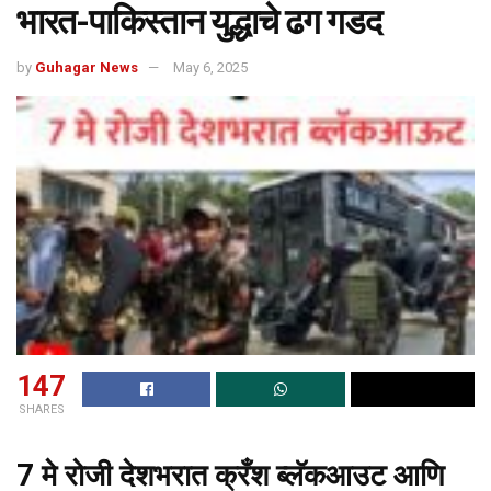
भारत-पाकिस्तान युद्धाचे ढग गडद
by
Guhagar News
May 6, 2025
147
SHARES
7 मे रोजी देशभरात क्रँश ब्लॅकआउट आणि