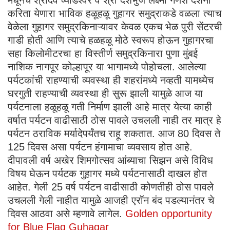
मधूनच श्रीदेव व्याडेश्वर व श्री दशभुज लक्ष्मी गणेश दर्शना
करिता येणारा भाविक हळूहळू गुहागर समुद्राकडे वळला त्याच
वेळेला गुहागर समुद्रकिनाऱ्यावर केवळ एकच भेळ पुरी सेंटरची
गाडी होती आणि त्याचे हळहळू मोठे स्वरूप होऊन गुहागरचा
सहा किलोमीटरचा हा विस्तीर्ण समुद्रकिनारा पुणा मुंबई
नाशिक नागपूर कोल्हापूर या भागामध्ये पोहोचला. आलेल्या
पर्यटकांची राहण्याची व्यवस्था ही शहरांमध्ये नव्हती यामध्येच
घरगुती राहण्याची व्यवस्था ही सुरू झाली यामुळे आज या
पर्यटनाला हळूहळू गती निर्माण झाली आहे मात्र येत्या काही
वर्षात पर्यटन वाढीसाठी ठोस पावले उचलली नाही तर मात्र हे
पर्यटन ठराविक मर्यादेपर्यंतच राहू शकतात. आज 80 दिवस ते
125 दिवस असा पर्यटन हंगामाचा व्यवसाय होत आहे.
दीपावली वर्ष अखेर शिमगोत्सव आंब्याचा सिझन असे विविध
विषय घेऊन पर्यटक गुहागर मध्ये पर्यटनासाठी दाखल होत
आहेत. गेली 25 वर्ष पर्यटन वाढीसाठी कोणतीही ठोस पावले
उचलली गेली नाहीत यामुळे आजही एरॉन बंद पडल्यानंतर चे
दिवस आठवा असे म्हणावे लागेल.
Golden opportunity
for Blue Flag Guhagar