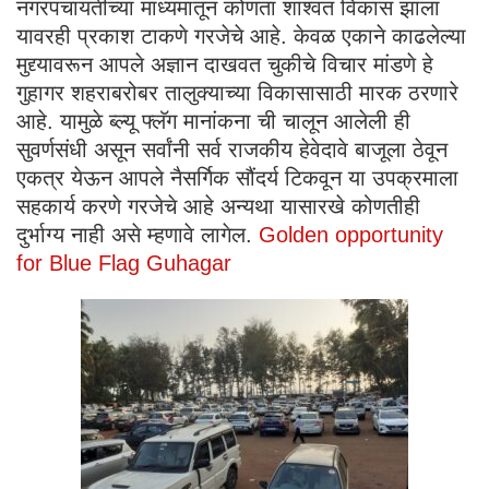
नगरपंचायतीच्या माध्यमातून कोणता शाश्वत विकास झाला
यावरही प्रकाश टाकणे गरजेचे आहे. केवळ एकाने काढलेल्या
मुद्द्यावरून आपले अज्ञान दाखवत चुकीचे विचार मांडणे हे
गुहागर शहराबरोबर तालुक्याच्या विकासासाठी मारक ठरणारे
आहे. यामुळे ब्ल्यू फ्लॅग मानांकना ची चालून आलेली ही
सुवर्णसंधी असून सर्वांनी सर्व राजकीय हेवेदावे बाजूला ठेवून
एकत्र येऊन आपले नैसर्गिक सौंदर्य टिकवून या उपक्रमाला
सहकार्य करणे गरजेचे आहे अन्यथा यासारखे कोणतीही
दुर्भाग्य नाही असे म्हणावे लागेल.
Golden opportunity
for Blue Flag Guhagar