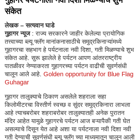
गुहागर पर्यटनाला नवी दिशा मिळण्याचे शुभ
संकेत
लेखक – सत्यवान घाडे
गुहागर न्यूज
: राज्य सरकारने जाहीर केलेल्या प्रायोगिक
तत्त्वाच्या ब्ल्यू फ्लॅग मानांकनासाठीचे समुद्रकिनाऱ्यांमध्ये
गुहागरचा सहभाग हे पर्यटनाला नवी दिशा, गती मिळण्याचे शुभ
संकेत आहे. सुरू झालेले हे पर्यटन आपण आंतरराष्ट्रीय
पातळीवर नेण्याकरता गुहागरच्या पर्यटन वाढीची सुवर्णसंधी
चालून आले आहे.
Golden opportunity for Blue Flag
Guhagar
गुहागर तालुक्याचे ठिकाण असलेले शहराला सहा
किलोमीटरचा विस्तीर्ण स्वच्छ व सुंदर समुद्रकिनारा लाभला
आहे त्याचबरोबर शहराबरोबर तालुक्यातही अनेक पुरातन
मंदिर आहेत यामुळे गुहागरचे पर्यटन आज बऱ्यापैकी गती घेत
असल्याचे दिसून येत आहे अशा या पर्यटनाला नवी दिशा नवी
गती देण्याची सुवर्णसंधी ब्ल्यू फ्लॅग च्या माध्यमातून चालून आली