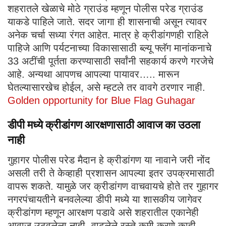
शहरातले खेळाचे मोठे ग्राउंड म्हणून पोलीस परेड ग्राउंड
याकडे पाहिले जाते. सदर जागा ही शासनाची असून त्यावर
अनेक चर्चा सध्या रंगत आहेत. मात्र हे क्रीडांगणही राहिले
पाहिजे आणि पर्यटनाच्या विकासासाठी ब्ल्यू फ्लॅग मानांकनाचे
33 अटींची पूर्तता करण्यासाठी सर्वांनी सहकार्य करणे गरजेचे
आहे. अन्यथा आपणच आपल्या पायावर….. मारून
घेतल्यासारखेच होईल, असे म्हटले तर वावगे ठरणार नाही.
Golden opportunity for Blue Flag Guhagar
डीपी मध्ये क्रीडांगण आरक्षणासाठी आवाज का उठला
नाही
गुहागर पोलीस परेड मैदान हे क्रीडांगण या नावाने जरी नोंद
असली तरी ते केव्हाही प्रशासन आपल्या इतर उपक्रमासाठी
वापरू शकते. यामुळे जर क्रीडांगण वाचवायचे होते तर गुहागर
नगरपंचायतीने बनवलेल्या डीपी मध्ये या शासकीय जागेवर
क्रीडांगण म्हणून आरक्षण पडावे असे शहरातील एकानेही
आवाज उठवलेला नाही. वाढलेले रस्ते कमी करणे काही