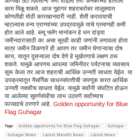
आणखी 50 दिवसांनी जरी वाढला तरी अनेकांच्या हाताला
काम मिळू शकते. आज गुहागर शहराबरोबर तालुक्यात
कोणतीही मोठी कारखानदारी नाही. शेती करावयाची
म्हटल्यास वन्य प्राण्यांच्या उपद्रवामुळे याचे प्रमाणही कमी
होत आले आहे. ब्ल्यू फ्लॅग मानांकन हे धन दांड्या
जमीनदारासाठी का असा सूरही काही जणांनी लगावला होता
मात्र जमीन विकणारे ही आपण तर जमीन घेणाऱ्याचा दोष
काय, यातून दुसऱ्याला दोष देणे हे मूर्खपणाचे लक्षण ठरू
शकते. यामुळे आपणच आपल्या जमिनीवर पर्यटनाचा व्यवसाय
सुरू केला तर आज शहराची आर्थिक उन्नती साधता येईल. या
उपक्रमातून नैसर्गिक साधनसंपत्तीची जपणूक करत आर्थिक
उन्नती नक्कीच साधता येईल. यामुळे सर्वांनी संघटित होऊन
या आलेल्या सुवर्णसंधीचा लाभ उठवणे सर्वांच्याच
फायद्याचे ठरणारे आहे.
Golden opportunity for Blue
Flag Guhagar
Tags:
Golden opportunity for Blue Flag Guhagar.
Guhagar
Guhagar News
Latest Marathi News
Latest News