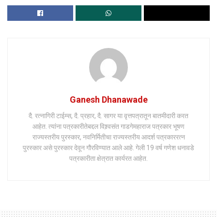
Ganesh Dhanawade
दै. रत्नागिरी टाईम्स, दै. प्रहार, दै. सागर या वृत्तपत्रातून बातमीदारी करत
आहेत. त्यांना पत्रकारीतेबद्दल विश्र्वसंत गाडगेमहाराज पत्रकार भूषण
राज्यस्तरीय पुरस्कार, नवनिर्मितीचा राज्यस्तरीय आदर्श पत्रकाररत्न
पुरस्कार असे पुरस्कार देवून गौरविण्यात आले आहे. गेली 19 वर्ष गणेश धनावडे
पत्रकारीता क्षेत्रात कार्यरत आहेत.