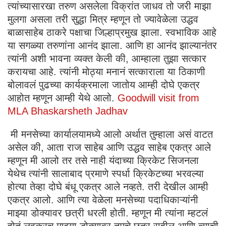
त्यांच्यासारखा तरुण असलेला विक्रांत जाधव तो जरी माझा
मुलगा असला तरी सुद्धा मित्र म्हणून तो ज्यावेळेला उद्धव
बाळासाहेब ठाकरे पक्षाचा जिल्हाप्रमुख झाला. स्वभाविक आहे
या सगळ्या तरुणांना आनंद झाला. आणि हा आनंद झाल्यानंतर
त्यांनी अशी भावना व्यक्त केली की, आम्हाला तुझा सत्कार
करायचा आहे. त्यांनी मोठ्या मनानं सत्काराला या ठिकाणी
बोलावलं पुढच्या कार्यक्रमाला जातोय आम्ही दोघे एकत्र
आहोत म्हणून आम्ही येथे आलो.
Goodwill visit from
MLA Bhaskarsheth Jadhav
मी मनसेच्या कार्यालयामध्ये आलो अर्थात तुम्हाला असं वाटत
असेल की, आता राज साहेब आणि उद्धव साहेब एकत्र आले
म्हणून मी आलो तर तसे नाही यंदाच्या क्रिकेट सिजनला
येथेच त्यांनी सालाबाद प्रमाणे स्पर्धा क्रिकेटच्या भरवल्या
होत्या तेव्हा दोघे बंधू एकत्र आले नव्हते. तरी देखील आम्ही
एकत्र आलो. आणि त्या वेळेला मनसेच्या पदाधिकाऱ्यांनी
माझ्या डोक्यावर छत्री धरली होती. म्हणून मी त्यांना म्हटलं
होतं लवकरच माझ्या डोक्यावर तुमचे छत्र राहील आणि त्याची