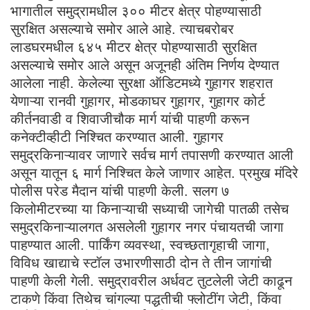
भागातील समुद्रामधील ३०० मीटर क्षेत्र पोहण्यासाठी
सुरक्षित असल्याचे समोर आले आहे. त्याचबरोबर
लाडघरमधील ६४५ मीटर क्षेत्र पोहण्यासाठी सुरक्षित
असल्याचे समोर आले असून अजूनही अंतिम निर्णय देण्यात
आलेला नाही. केलेल्या सुरक्षा ऑडिटमध्ये गुहागर शहरात
येणाऱ्या रानवी गुहागर, मोडकाघर गुहागर, गुहागर कोर्ट
कीर्तनवाडी व शिवाजीचौक मार्ग यांची पाहणी करून
कनेक्टीव्हीटी निश्चित करण्यात आली. गुहागर
समुद्रकिनाऱ्यावर जाणारे सर्वच मार्ग तपासणी करण्यात आली
असून यातून ६ मार्ग निश्चित केले जाणार आहेत. प्रमुख मंदिरे
पोलीस परेड मैदान यांची पाहणी केली. सलग ७
किलोमीटरच्या या किनाऱ्याची सध्याची जागेची पातळी तसेच
समुद्रकिनाऱ्यालगत असलेली गुहागर नगर पंचायतची जागा
पाहण्यात आली. पार्किंग व्यवस्था, स्वच्छतागृहाची जागा,
विविध खाद्याचे स्टॉल उभारणीसाठी दोन ते तीन जागांची
पाहणी केली गेली. समुद्रावरील अर्धवट तुटलेली जेटी काढून
टाकणे किंवा तिथेच चांगल्या पद्धतीची फ्लोटींग जेटी, किंवा