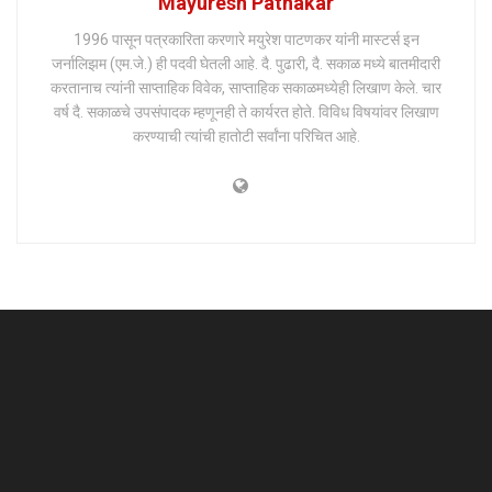
Mayuresh Patnakar
1996 पासून पत्रकारिता करणारे मयुरेश पाटणकर यांनी मास्टर्स इन
जर्नालिझम (एम.जे.) ही पदवी घेतली आहे. दै. पुढारी, दै. सकाळ मध्ये बातमीदारी
करतानाच त्यांनी साप्ताहिक विवेक, साप्ताहिक सकाळमध्येही लिखाण केले. चार
वर्ष दै. सकाळचे उपसंपादक म्हणूनही ते कार्यरत होते. विविध विषयांवर लिखाण
करण्याची त्यांची हातोटी सर्वांना परिचित आहे.