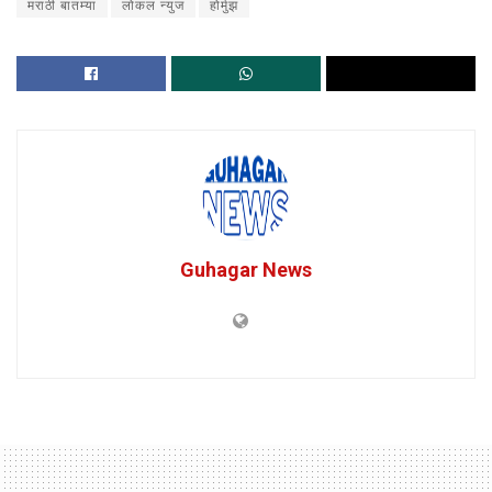
मराठी बातम्या
लोकल न्युज
होर्मुझ
Guhagar News