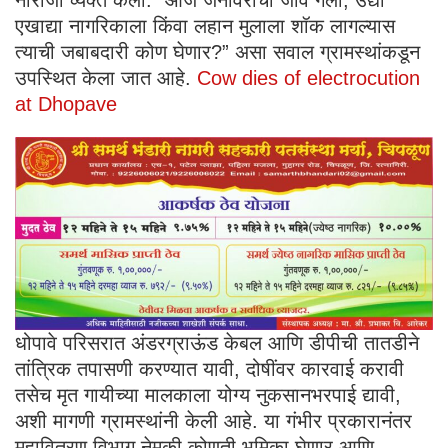
नाराजी व्यक्त केली. “आज जनावराचा जीव गेला, उद्या
एखाद्या नागरिकाला किंवा लहान मुलाला शॉक लागल्यास
त्याची जबाबदारी कोण घेणार?” असा सवाल ग्रामस्थांकडून
उपस्थित केला जात आहे.
Cow dies of electrocution
at Dhopave
धोपावे परिसरात अंडरग्राऊंड केबल आणि डीपीची तातडीने
तांत्रिक तपासणी करण्यात यावी, दोषींवर कारवाई करावी
तसेच मृत गायीच्या मालकाला योग्य नुकसानभरपाई द्यावी,
अशी मागणी ग्रामस्थांनी केली आहे. या गंभीर प्रकारानंतर
महावितरण विभाग नेमकी कोणती भूमिका घेणार आणि