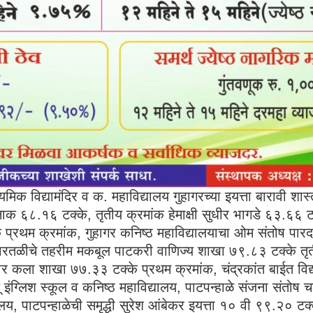
ाध्यमिक विद्यामंदिर व क. महाविद्यालय गुहागरच्या इयत्ता बारावी 
ाक ६८.१६ टक्के, तृतीय क्रमांक हेमाक्षी सुधीर भागडे ६३.६६ ट
 प्रथम क्रमांक, गुहागर कनिष्ठ महाविद्यालयाचा ओम संतोष पारद
श्रृंगारतळीचे तहरीम मकबूल पाटकरी वाणिज्य शाखा ७९.८३ टक्के तृ
कुंभार कला शाखा ७७.३३ टक्के प्रथम क्रमांक, चंद्रकांत बाईत 
ू इंग्लिश स्कूल व कनिष्ठ महाविद्यालय, पाटपन्हाळे संजना संतो
्यालय, पाटपन्हाळेची समृद्धी सुरेश आंबेकर इयत्ता १० वी ९९.२० ट