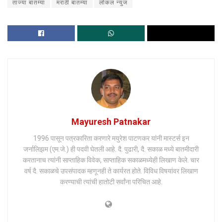
ताज्या बातम्या
मराठी बातम्या
लोकल न्युज
Mayuresh Patnakar
1996 पासून पत्रकारिता करणारे मयुरेश पाटणकर यांनी मास्टर्स इन
जर्नालिझम (एम.जे.) ही पदवी घेतली आहे. दै. पुढारी, दै. सकाळ मध्ये बातमीदारी
करतानाच त्यांनी साप्ताहिक विवेक, साप्ताहिक सकाळमध्येही लिखाण केले. चार
वर्ष दै. सकाळचे उपसंपादक म्हणूनही ते कार्यरत होते. विविध विषयांवर लिखाण
करण्याची त्यांची हातोटी सर्वांना परिचित आहे.