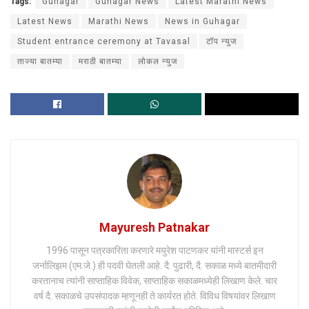
Tags:
Guhagar
Guhagar News
Latest Marathi News
Latest News
Marathi News
News in Guhagar
Student entrance ceremony at Tavasal
टॉप न्युज
ताज्या बातम्या
मराठी बातम्या
लोकल न्युज
Mayuresh Patnakar
1996 पासून पत्रकारिता करणारे मयुरेश पाटणकर यांनी मास्टर्स इन
जर्नालिझम (एम.जे.) ही पदवी घेतली आहे. दै. पुढारी, दै. सकाळ मध्ये बातमीदारी
करतानाच त्यांनी साप्ताहिक विवेक, साप्ताहिक सकाळमध्येही लिखाण केले. चार
वर्ष दै. सकाळचे उपसंपादक म्हणूनही ते कार्यरत होते. विविध विषयांवर लिखाण