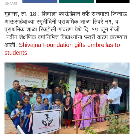
SHARES
गुहागर, ता. 18 : शिवाज्ञा फाऊंडेशन तर्फे राजमाता जिजाऊ
आऊसाहेबांच्या स्मृतीदिनी प्राथमिक शाळा तिवरे नं१, व
प्राथमिक शाळा रिक्टोली-गावठण येथे दि. १७ जून रोजी
नवीन शैक्षणिक वर्षांनिमित्त विद्यार्थ्यांना छत्री वाटप करण्यात
आली. S
hivajna Foundation gifts umbrellas to
students