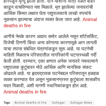
होरपळून मृत्यू झाला होता. दोन म्हशींना मात्र वेळेत बाहेर
काढून वाचविण्यात यश मिळाले. मृत झालेल्या जनावरांची
आर्थिक किंमत लक्षात घेता पशुपालकाचे लाखो रुपयांचे
नुकसान झाल्याचा अंदाज व्यक्त केला जात आहे.
Animal
deaths in fire
आगीचे नेमके कारण अद्याप समोर आलेले नसून शॉर्टसर्किट,
विजेची ठिणगी किंवा अन्य कोणत्या कारणामुळे आग लागली
याचा तपास संबंधित यंत्रणांकडून सुरू आहे. या घटनेची
माहिती मिळताच परिसरातील नागरिकांनी घटनास्थळी गर्दी
केली होती. दरम्यान, एका क्षणात अनेक जनावरे गमावल्याने
पशुपालक कुटुंबावर मोठे आर्थिक आणि मानसिक संकट
ओढवले आहे. या हृदयद्रावक घटनेबद्दल परिसरातून हळहळ
व्यक्त करण्यात येत असून नुकसानग्रस्त कुटुंबाला शासकीय
मदत मिळावी, अशी मागणी स्थानिकांकडून होत आहे.
Animal deaths in fire
Tags:
Animal deaths in fire
Guhagar
Guhagar News