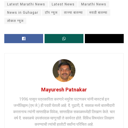
Latest Marathi News
Latest News
Marathi News
News in Guhagar
टॉप न्युज
ताज्या बातम्या
मराठी बातम्या
लोकल न्युज
Mayuresh Patnakar
1996 पासून पत्रकारिता करणारे मयुरेश पाटणकर यांनी मास्टर्स इन
जर्नालिझम (एम.जे.) ही पदवी घेतली आहे. दै. पुढारी, दै. सकाळ मध्ये बातमीदारी
करतानाच त्यांनी साप्ताहिक विवेक, साप्ताहिक सकाळमध्येही लिखाण केले. चार
वर्ष दै. सकाळचे उपसंपादक म्हणूनही ते कार्यरत होते. विविध विषयांवर लिखाण
करण्याची त्यांची हातोटी सर्वांना परिचित आहे.