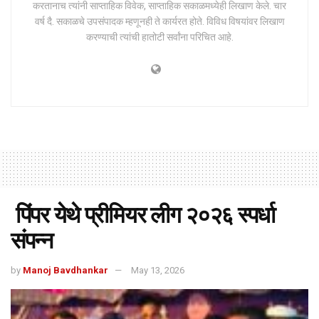
करतानाच त्यांनी साप्ताहिक विवेक, साप्ताहिक सकाळमध्येही लिखाण केले. चार
वर्ष दै. सकाळचे उपसंपादक म्हणूनही ते कार्यरत होते. विविध विषयांवर लिखाण
करण्याची त्यांची हातोटी सर्वांना परिचित आहे.
पिंपर येथे प्रीमियर लीग २०२६ स्पर्धा
संपन्न
by
Manoj Bavdhankar
May 13, 2026