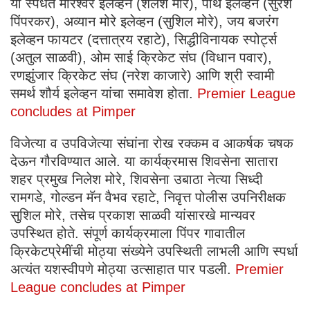
या स्पर्धेत मोरेश्वर इलेव्हन (शैलेश मोरे), पार्थ इलेव्हन (सुरेश
पिंपरकर), अव्यान मोरे इलेव्हन (सुशिल मोरे), जय बजरंग
इलेव्हन फायटर (दत्तात्रय रहाटे), सिद्धीविनायक स्पोर्ट्स
(अतुल साळवी), ओम साई क्रिकेट संघ (विधान पवार),
रणझुंजार क्रिकेट संघ (नरेश काजारे) आणि श्री स्वामी
समर्थ शौर्य इलेव्हन यांचा समावेश होता.
Premier League
concludes at Pimper
विजेत्या व उपविजेत्या संघांना रोख रक्कम व आकर्षक चषक
देऊन गौरविण्यात आले. या कार्यक्रमास शिवसेना सातारा
शहर प्रमुख निलेश मोरे, शिवसेना उबाठा नेत्या सिध्दी
रामगडे, गोल्डन मॅन वैभव रहाटे, निवृत्त पोलीस उपनिरीक्षक
सुशिल मोरे, तसेच प्रकाश साळवी यांसारखे मान्यवर
उपस्थित होते. संपूर्ण कार्यक्रमाला पिंपर गावातील
क्रिकेटप्रेमींची मोठ्या संख्येने उपस्थिती लाभली आणि स्पर्धा
अत्यंत यशस्वीपणे मोठ्या उत्साहात पार पडली.
Premier
League concludes at Pimper