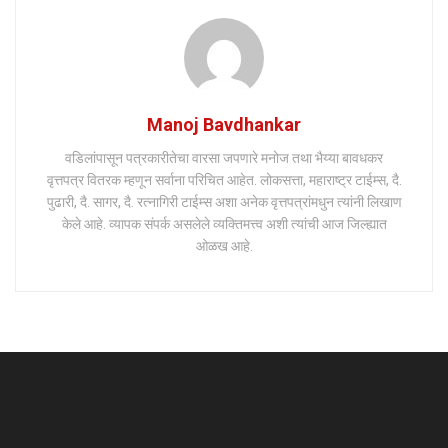
Manoj Bavdhankar
वडिलांपासून पत्रकारीतेचा वारसा जपणारे मनोज तथा भैय्या बावधकर
वृत्तपत्र वितरक म्हणून सर्वाना परिचित आहेत. लोकसत्ता, महाराष्ट्र टाईम्स, दै.
पुढारी, दै. सागर, दै. रत्नागिरी टाईम्स अशा अनेक वृत्तपत्रांमधुन त्यांनी लिखाण
केले आहे. व्यापक संपर्क असलेले व्यक्तिमत्त्व अशी त्यांची आज जिल्ह्यात
ओळख आहे.