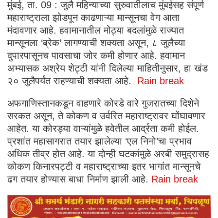
मुंबई, ता. 09 : जुलै महिन्याच्या सुरुवातीलाच मुंबईसह संपूर्ण
महाराष्ट्राला झोडपून काढणाऱ्या मान्सूनचा वेग आता
मंदावणार आहे. हवामानातील मोठ्या बदलांमुळे राज्यात
मान्सूनला ‘ब्रेक’ लागण्याची शक्यता असून, ८ जुलैच्या
दुपारपासूनच पावसाचा जोर कमी होणार आहे. हवामान
अभ्यासक अश्रेय शेट्टी यांनी दिलेल्या माहितीनुसार, हा खंड
२० जुलैपर्यंत राहण्याची शक्यता आहे.
Rain break
अफगाणिस्तानकडून वाहणारे कोरडे वारे गुजरातच्या दिशेने
सरकत असून, ते कोकण व उर्वरित महाराष्ट्रावर घोंघावणार
आहेत. या कोरड्या वाऱ्यांमुळे हवेतील आर्द्रता कमी होईल.
प्रशांत महासागरात तयार झालेल्या ‘एल निनो’चा प्रभाव
अधिक तीव्र होत आहे. या दोन्ही घटकांमुळे अरबी समुद्रासह
कोकण किनारपट्टी व महाराष्ट्राच्या इतर भागांत मान्सूनचे
ढग तयार होण्यास बाधा निर्माण झाली आहे.
Rain break