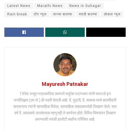
Latest News
Marathi News
News in Guhagar
Rain break
टॉप न्युज
ताज्या बातम्या
मराठी बातम्या
लोकल न्युज
Mayuresh Patnakar
1996 पासून पत्रकारिता करणारे मयुरेश पाटणकर यांनी मास्टर्स इन
जर्नालिझम (एम.जे.) ही पदवी घेतली आहे. दै. पुढारी, दै. सकाळ मध्ये बातमीदारी
करतानाच त्यांनी साप्ताहिक विवेक, साप्ताहिक सकाळमध्येही लिखाण केले. चार
वर्ष दै. सकाळचे उपसंपादक म्हणूनही ते कार्यरत होते. विविध विषयांवर लिखाण
करण्याची त्यांची हातोटी सर्वांना परिचित आहे.