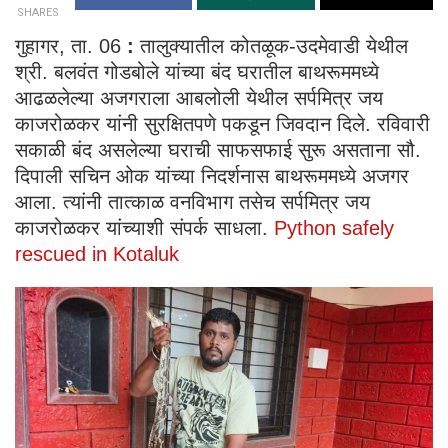
SHARES
गुहागर, ता. 06
:
तालुक्यातील कोतळूक-उदमेवाडी येथील
श्री. बलवंत गोडबोले यांच्या बंद घरातील बाथरूममध्ये
आढळलेल्या अजगराला आबलोली येथील सर्पमित्र जय
काजरोळकर यांनी सुरक्षितपणे पकडून जिवदान दिले. रविवारी
सकाळी बंद असलेल्या घराची साफसफाई सुरू असताना सौ.
दिपाली सचिन ओक यांच्या निदर्शनास बाथरूममध्ये अजगर
आला. त्यांनी तात्काळ वनविभाग तसेच सर्पमित्र जय
काजरोळकर यांच्याशी संपर्क साधला.
Python safely
rescued in Kotaluk