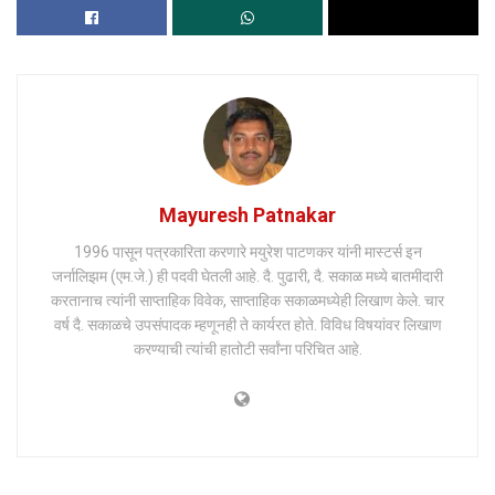
Mayuresh Patnakar
1996 पासून पत्रकारिता करणारे मयुरेश पाटणकर यांनी मास्टर्स इन
जर्नालिझम (एम.जे.) ही पदवी घेतली आहे. दै. पुढारी, दै. सकाळ मध्ये बातमीदारी
करतानाच त्यांनी साप्ताहिक विवेक, साप्ताहिक सकाळमध्येही लिखाण केले. चार
वर्ष दै. सकाळचे उपसंपादक म्हणूनही ते कार्यरत होते. विविध विषयांवर लिखाण
करण्याची त्यांची हातोटी सर्वांना परिचित आहे.