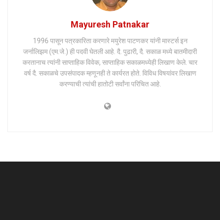
Mayuresh Patnakar
1996 पासून पत्रकारिता करणारे मयुरेश पाटणकर यांनी मास्टर्स इन
जर्नालिझम (एम.जे.) ही पदवी घेतली आहे. दै. पुढारी, दै. सकाळ मध्ये बातमीदारी
करतानाच त्यांनी साप्ताहिक विवेक, साप्ताहिक सकाळमध्येही लिखाण केले. चार
वर्ष दै. सकाळचे उपसंपादक म्हणूनही ते कार्यरत होते. विविध विषयांवर लिखाण
करण्याची त्यांची हातोटी सर्वांना परिचित आहे.