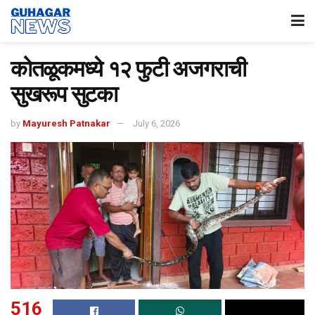
कोतळूकमध्ये १२ फुटी अजगराची
सुखरूप सुटका
by
Mayuresh Patnakar
July 6, 2026
516