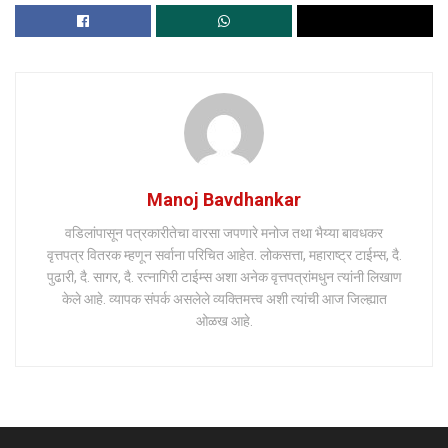
Manoj Bavdhankar
वडिलांपासून पत्रकारीतेचा वारसा जपणारे मनोज तथा भैय्या बावधकर
वृत्तपत्र वितरक म्हणून सर्वाना परिचित आहेत. लोकसत्ता, महाराष्ट्र टाईम्स, दै.
पुढारी, दै. सागर, दै. रत्नागिरी टाईम्स अशा अनेक वृत्तपत्रांमधुन त्यांनी लिखाण
केले आहे. व्यापक संपर्क असलेले व्यक्तिमत्त्व अशी त्यांची आज जिल्ह्यात
ओळख आहे.