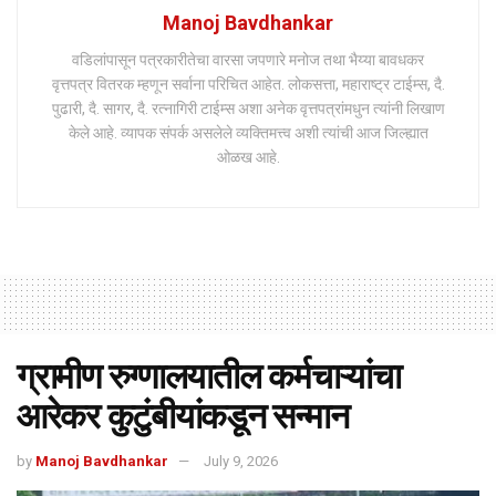
Manoj Bavdhankar
वडिलांपासून पत्रकारीतेचा वारसा जपणारे मनोज तथा भैय्या बावधकर
वृत्तपत्र वितरक म्हणून सर्वाना परिचित आहेत. लोकसत्ता, महाराष्ट्र टाईम्स, दै.
पुढारी, दै. सागर, दै. रत्नागिरी टाईम्स अशा अनेक वृत्तपत्रांमधुन त्यांनी लिखाण
केले आहे. व्यापक संपर्क असलेले व्यक्तिमत्त्व अशी त्यांची आज जिल्ह्यात
ओळख आहे.
ग्रामीण रुग्णालयातील कर्मचाऱ्यांचा
आरेकर कुटुंबीयांकडून सन्मान
by
Manoj Bavdhankar
July 9, 2026