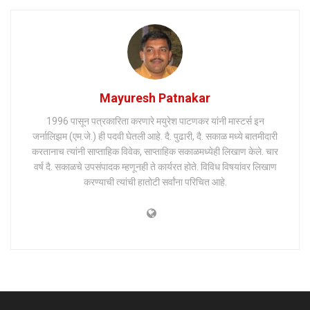
Mayuresh Patnakar
1996 पासून पत्रकारिता करणारे मयुरेश पाटणकर यांनी मास्टर्स इन
जर्नालिझम (एम.जे.) ही पदवी घेतली आहे. दै. पुढारी, दै. सकाळ मध्ये बातमीदारी
करतानाच त्यांनी साप्ताहिक विवेक, साप्ताहिक सकाळमध्येही लिखाण केले. चार
वर्ष दै. सकाळचे उपसंपादक म्हणूनही ते कार्यरत होते. विविध विषयांवर लिखाण
करण्याची त्यांची हातोटी सर्वांना परिचित आहे.